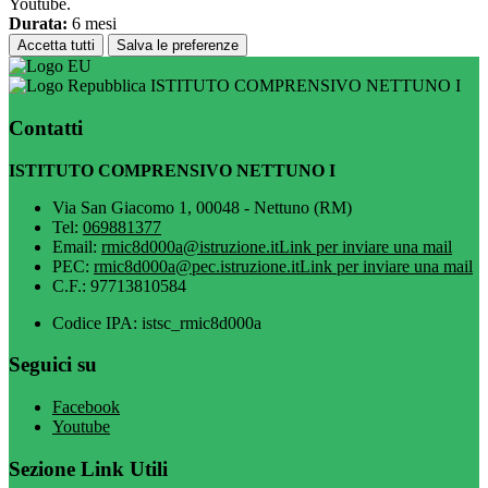
Youtube.
Durata:
6 mesi
Accetta tutti
Salva le preferenze
ISTITUTO COMPRENSIVO NETTUNO I
Contatti
ISTITUTO COMPRENSIVO NETTUNO I
Via San Giacomo 1, 00048 - Nettuno (RM)
Tel:
069881377
Email:
rmic8d000a@istruzione.it
Link per inviare una mail
PEC:
rmic8d000a@pec.istruzione.it
Link per inviare una mail
C.F.: 97713810584
Codice IPA: istsc_rmic8d000a
Seguici su
Facebook
Youtube
Sezione Link Utili