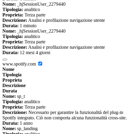
Nome:
_hjSessionUser_2279440
Tipologia:
analitico
Proprieta:
Terza parte
Descrizione:
Analisi e profilazione navigazione utente
Durata:
1 minuto
Nome:
_hjSessionUser_2279440
Tipologia:
analitico
Proprieta:
Terza parte
Descrizione:
Analisi e profilazione navigazione utente
Durata:
12 mesi 4 giorni
www.spotify.com
Nome
Tipologia
Proprieta
Descrizione
Durata
Nome:
sp_t
Tipologia:
analitico
Proprieta:
Terza parte
Descrizione:
Necessario per garantire la funzionalità del plug-in
Spotify integrato. Ciò non comporta alcuna funzionalità cross-site.
Durata:
1 anno
Nome:
sp_landing
Tipologia:
analitico