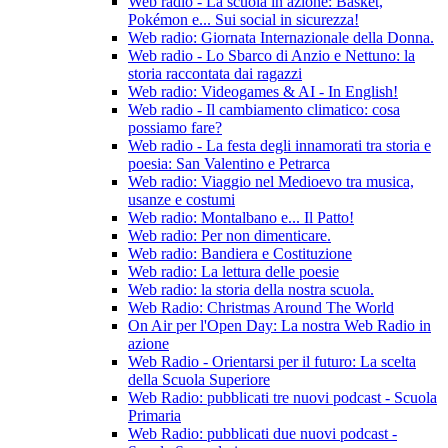
Web radio - La scuola in azione: Basket,
Pokémon e... Sui social in sicurezza!
Web radio: Giornata Internazionale della Donna.
Web radio - Lo Sbarco di Anzio e Nettuno: la
storia raccontata dai ragazzi
Web radio: Videogames & AI - In English!
Web radio - Il cambiamento climatico: cosa
possiamo fare?
Web radio - La festa degli innamorati tra storia e
poesia: San Valentino e Petrarca
Web radio: Viaggio nel Medioevo tra musica,
usanze e costumi
Web radio: Montalbano e... Il Patto!
Web radio: Per non dimenticare.
Web radio: Bandiera e Costituzione
Web radio: La lettura delle poesie
Web radio: la storia della nostra scuola.
Web Radio: Christmas Around The World
On Air per l'Open Day: La nostra Web Radio in
azione
Web Radio - Orientarsi per il futuro: La scelta
della Scuola Superiore
Web Radio: pubblicati tre nuovi podcast - Scuola
Primaria
Web Radio: pubblicati due nuovi podcast -