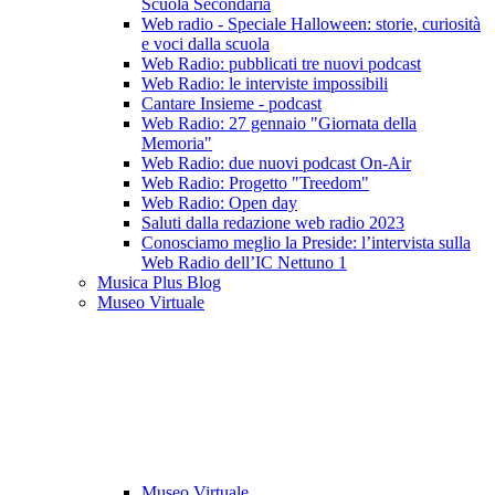
Scuola Secondaria
Web radio - Speciale Halloween: storie, curiosità
e voci dalla scuola
Web Radio: pubblicati tre nuovi podcast
Web Radio: le interviste impossibili
Cantare Insieme - podcast
Web Radio: 27 gennaio "Giornata della
Memoria"
Web Radio: due nuovi podcast On-Air
Web Radio: Progetto "Treedom"
Web Radio: Open day
Saluti dalla redazione web radio 2023
Conosciamo meglio la Preside: l’intervista sulla
Web Radio dell’IC Nettuno 1
Musica Plus Blog
Museo Virtuale
Museo Virtuale