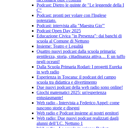
Podcast: Dietro le quinte de "Le leggende della I
C"
Podcast: pronti per volare con l'Inglese
potenziato.
Podcast: intervista alla "Maestra Gio'"
Podcast Open Day 2025
Educazione Civica "in Presenza": dai banchi di
scuola al Comune di Nettuno
Insieme: Teatro e Legalità
Quattro nuovi podcast dalla scuola primaria:
gentilezza, storia, cittadinanza attiva… E un tuffo
negli oceani!
Dalla Scuola Primaria Rodari: I progetti Eureka
in web radio
Esperienza in Toscana: il podcast del campo
scuola tra didattica e divertimento
Due nuovi podcast della web radio sono online!
Giochi matematici 2025: un'esperienza
entusiasmante!
Web radio - Intervista a Federico Appel: come
nascono storie e disegni
Web radio e Podcast insieme ai nostri genitori
Web radio: Due nuovi podcast realizzati dagli
alunni dell’I.C. Nettuno 1