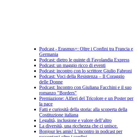
Podcast - Erasmus+: Oltre i Confini tra Francia e
Germania
Podcast: dietro le quinte di Favolandia Express
Podcast: un maggio ricco di eventi
Podcast: incontro con lo scrittore Giulio Fabroni
Podcast: Voci della Resistenza – Il Coraggio
delle Donne
Podcast: Incontro con Giuliana Facchini e il suo
romanzo "Borders"
Premiazione: Alfieri del Tricolore e un Poster per
la pace
Fatti e curiosità della storia: alla scoperta della
Costituzione italiana
Legalità, inclusione e valore dell’altro
La diversità, una ricchezza che ci unisce.
Bonjour les amis! L'incontro in podcast per
raccontarsi oltre i confini