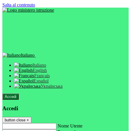
Salta al contenuto
Italiano
Italiano
English
Français
Español
Українська
Accedi
Accedi
button close
×
Nome Utente