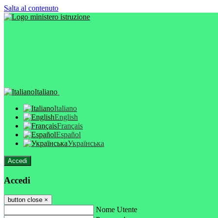
Salta al contenuto
Italiano
Italiano
English
Français
Español
Українська
Accedi
Accedi
button close
×
Nome Utente