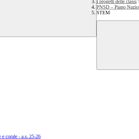
I progetti delle classi
PNSD – Piano Nazion
STEM
 e corale - a.s. 25-26