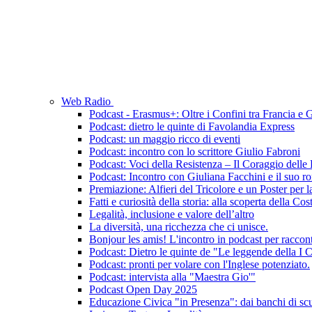
Web Radio
Podcast - Erasmus+: Oltre i Confini tra Francia e
Podcast: dietro le quinte di Favolandia Express
Podcast: un maggio ricco di eventi
Podcast: incontro con lo scrittore Giulio Fabroni
Podcast: Voci della Resistenza – Il Coraggio dell
Podcast: Incontro con Giuliana Facchini e il suo 
Premiazione: Alfieri del Tricolore e un Poster per l
Fatti e curiosità della storia: alla scoperta della Cos
Legalità, inclusione e valore dell’altro
La diversità, una ricchezza che ci unisce.
Bonjour les amis! L'incontro in podcast per racconta
Podcast: Dietro le quinte de "Le leggende della I 
Podcast: pronti per volare con l'Inglese potenziato.
Podcast: intervista alla "Maestra Gio'"
Podcast Open Day 2025
Educazione Civica "in Presenza": dai banchi di s