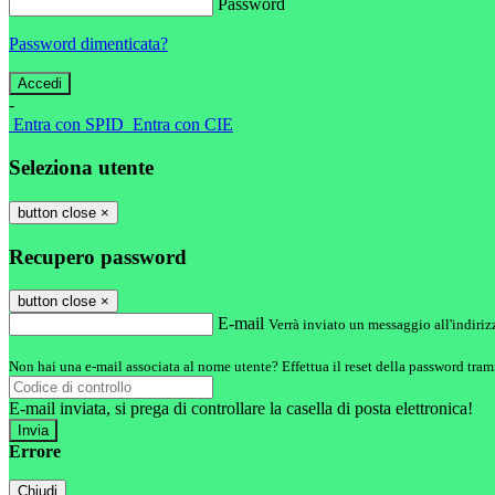
Password
Password dimenticata?
-
Entra con SPID
Entra con CIE
Seleziona utente
button close
×
Recupero password
button close
×
E-mail
Verrà inviato un messaggio all'indirizz
Non hai una e-mail associata al nome utente? Effettua il reset della password tram
E-mail inviata, si prega di controllare la casella di posta elettronica!
Errore
Chiudi