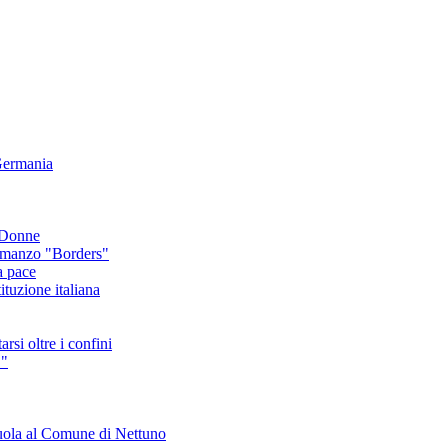
 Germania
e Donne
romanzo "Borders"
a pace
tituzione italiana
rsi oltre i confini
C"
cuola al Comune di Nettuno