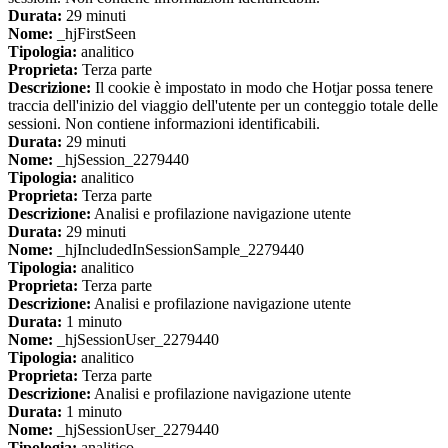
Durata:
29 minuti
Nome:
_hjFirstSeen
Tipologia:
analitico
Proprieta:
Terza parte
Descrizione:
Il cookie è impostato in modo che Hotjar possa tenere
traccia dell'inizio del viaggio dell'utente per un conteggio totale delle
sessioni. Non contiene informazioni identificabili.
Durata:
29 minuti
Nome:
_hjSession_2279440
Tipologia:
analitico
Proprieta:
Terza parte
Descrizione:
Analisi e profilazione navigazione utente
Durata:
29 minuti
Nome:
_hjIncludedInSessionSample_2279440
Tipologia:
analitico
Proprieta:
Terza parte
Descrizione:
Analisi e profilazione navigazione utente
Durata:
1 minuto
Nome:
_hjSessionUser_2279440
Tipologia:
analitico
Proprieta:
Terza parte
Descrizione:
Analisi e profilazione navigazione utente
Durata:
1 minuto
Nome:
_hjSessionUser_2279440
Tipologia:
analitico