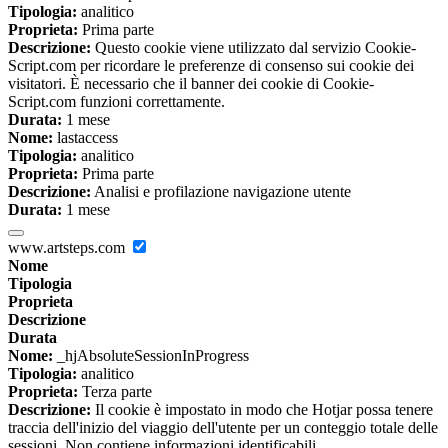
Tipologia:
analitico
Proprieta:
Prima parte
Descrizione:
Questo cookie viene utilizzato dal servizio Cookie-
Script.com per ricordare le preferenze di consenso sui cookie dei
visitatori. È necessario che il banner dei cookie di Cookie-
Script.com funzioni correttamente.
Durata:
1 mese
Nome:
lastaccess
Tipologia:
analitico
Proprieta:
Prima parte
Descrizione:
Analisi e profilazione navigazione utente
Durata:
1 mese
www.artsteps.com
Nome
Tipologia
Proprieta
Descrizione
Durata
Nome:
_hjAbsoluteSessionInProgress
Tipologia:
analitico
Proprieta:
Terza parte
Descrizione:
Il cookie è impostato in modo che Hotjar possa tenere
traccia dell'inizio del viaggio dell'utente per un conteggio totale delle
sessioni. Non contiene informazioni identificabili.