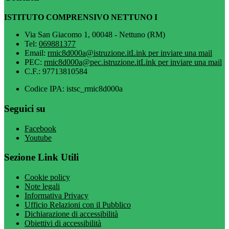
ISTITUTO COMPRENSIVO NETTUNO I
Via San Giacomo 1, 00048 - Nettuno (RM)
Tel:
069881377
Email:
rmic8d000a@istruzione.it
Link per inviare una mail
PEC:
rmic8d000a@pec.istruzione.it
Link per inviare una mail
C.F.: 97713810584
Codice IPA: istsc_rmic8d000a
Seguici su
Facebook
Youtube
Sezione Link Utili
Cookie policy
Note legali
Informativa Privacy
Ufficio Relazioni con il Pubblico
Dichiarazione di accessibilità
Obiettivi di accessibilità