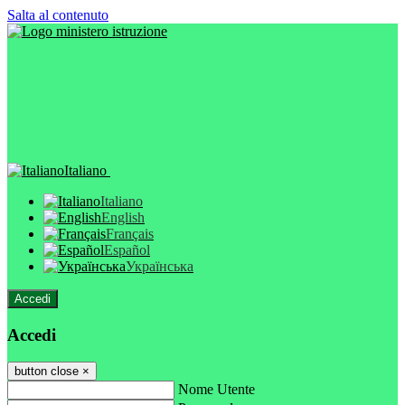
Salta al contenuto
Italiano
Italiano
English
Français
Español
Українська
Accedi
Accedi
button close
×
Nome Utente