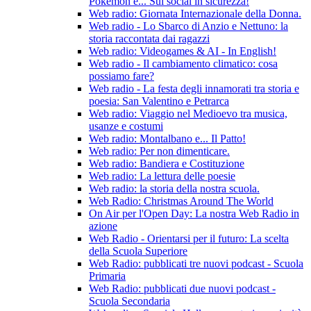
Pokémon e... Sui social in sicurezza!
Web radio: Giornata Internazionale della Donna.
Web radio - Lo Sbarco di Anzio e Nettuno: la
storia raccontata dai ragazzi
Web radio: Videogames & AI - In English!
Web radio - Il cambiamento climatico: cosa
possiamo fare?
Web radio - La festa degli innamorati tra storia e
poesia: San Valentino e Petrarca
Web radio: Viaggio nel Medioevo tra musica,
usanze e costumi
Web radio: Montalbano e... Il Patto!
Web radio: Per non dimenticare.
Web radio: Bandiera e Costituzione
Web radio: La lettura delle poesie
Web radio: la storia della nostra scuola.
Web Radio: Christmas Around The World
On Air per l'Open Day: La nostra Web Radio in
azione
Web Radio - Orientarsi per il futuro: La scelta
della Scuola Superiore
Web Radio: pubblicati tre nuovi podcast - Scuola
Primaria
Web Radio: pubblicati due nuovi podcast -
Scuola Secondaria