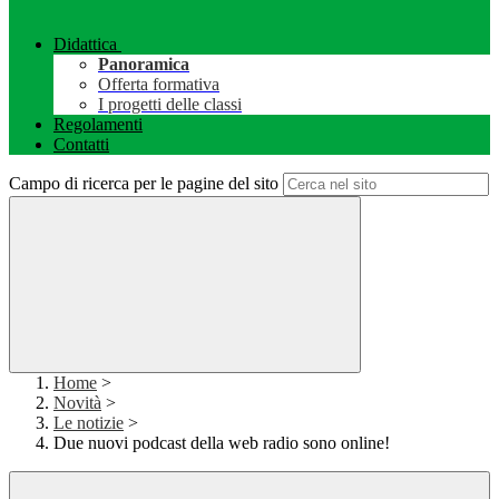
Didattica
Panoramica
Offerta formativa
I progetti delle classi
Regolamenti
Contatti
Campo di ricerca per le pagine del sito
Home
>
Novità
>
Le notizie
>
Due nuovi podcast della web radio sono online!