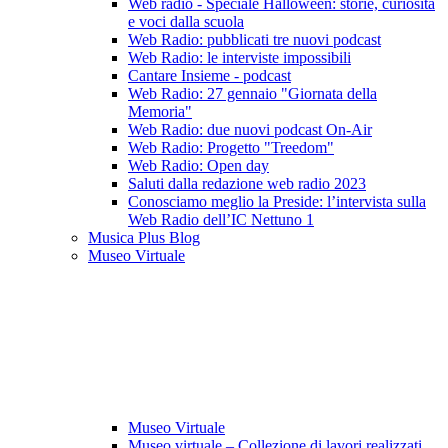
Web radio - Speciale Halloween: storie, curiosità
e voci dalla scuola
Web Radio: pubblicati tre nuovi podcast
Web Radio: le interviste impossibili
Cantare Insieme - podcast
Web Radio: 27 gennaio "Giornata della
Memoria"
Web Radio: due nuovi podcast On-Air
Web Radio: Progetto "Treedom"
Web Radio: Open day
Saluti dalla redazione web radio 2023
Conosciamo meglio la Preside: l’intervista sulla
Web Radio dell’IC Nettuno 1
Musica Plus Blog
Museo Virtuale
Museo Virtuale
Museo virtuale – Collezione di lavori realizzati