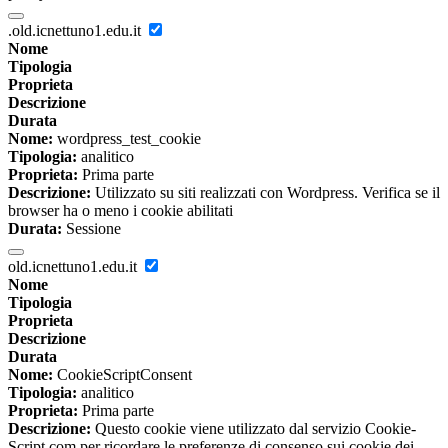
.old.icnettuno1.edu.it
Nome
Tipologia
Proprieta
Descrizione
Durata
Nome:
wordpress_test_cookie
Tipologia:
analitico
Proprieta:
Prima parte
Descrizione:
Utilizzato su siti realizzati con Wordpress. Verifica se il
browser ha o meno i cookie abilitati
Durata:
Sessione
old.icnettuno1.edu.it
Nome
Tipologia
Proprieta
Descrizione
Durata
Nome:
CookieScriptConsent
Tipologia:
analitico
Proprieta:
Prima parte
Descrizione:
Questo cookie viene utilizzato dal servizio Cookie-
Script.com per ricordare le preferenze di consenso sui cookie dei