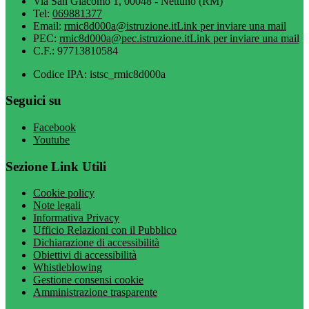
Via San Giacomo 1, 00048 - Nettuno (RM)
Tel:
069881377
Email:
rmic8d000a@istruzione.it
Link per inviare una mail
PEC:
rmic8d000a@pec.istruzione.it
Link per inviare una mail
C.F.: 97713810584
Codice IPA: istsc_rmic8d000a
Seguici su
Facebook
Youtube
Sezione Link Utili
Cookie policy
Note legali
Informativa Privacy
Ufficio Relazioni con il Pubblico
Dichiarazione di accessibilità
Obiettivi di accessibilità
Whistleblowing
Gestione consensi cookie
Amministrazione trasparente