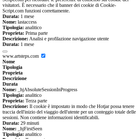
visitatori. È necessario che il banner dei cookie di Cookie-
Script.com funzioni correttamente.
Durata:
1 mese
Nome:
lastaccess
Tipologia:
analitico
Proprieta:
Prima parte
Descrizione:
Analisi e profilazione navigazione utente
Durata:
1 mese
www.artsteps.com
Nome
Tipologia
Proprieta
Descrizione
Durata
Nome:
_hjAbsoluteSessionInProgress
Tipologia:
analitico
Proprieta:
Terza parte
Descrizione:
Il cookie è impostato in modo che Hotjar possa tenere
traccia dell'inizio del viaggio dell'utente per un conteggio totale delle
sessioni. Non contiene informazioni identificabili.
Durata:
29 minuti
Nome:
_hjFirstSeen
Tipologia:
analitico