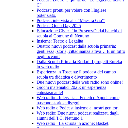
C"
Podcast: pronti per volare con l'Inglese
potenziato.
Podcast: intervista alla "Maestra Gio'"
Podcast Open Day 2025
Educazione Civica "in Presenza": dai banchi di
scuola al Comune di Nettuno
Insieme: Teatro e Legalità
Quattro nuovi podcast dalla scuola primaria:
gentilezza, storia, cittadinanza attiva… E un tuffo
negli oceani!
Dalla Scuola Primaria Rodari: I progetti Eureka
in web radio
Esperienza in Toscana: il podcast del campo
scuola tra didattica e divertimento
Due nuovi podcast della web radio sono online!
Giochi matematici 2025: un'esperienza
entusiasmante!
Web radio - Intervista a Federico Appel: come
nascono storie e disegni
Web radio e Podcast insieme ai nostri genitori
Web radio: Due nuovi podcast realizzati dagli
alunni dell’I.C. Nettuno 1
Web radio - La scuola in azione: Basket,