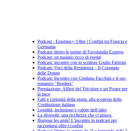
Podcast - Erasmus+: Oltre i Confini tra Francia e
Germania
Podcast: dietro le quinte di Favolandia Express
Podcast: un maggio ricco di eventi
Podcast: incontro con lo scrittore Giulio Fabroni
Podcast: Voci della Resistenza – Il Coraggio
delle Donne
Podcast: Incontro con Giuliana Facchini e il suo
romanzo "Borders"
Premiazione: Alfieri del Tricolore e un Poster per
la pace
Fatti e curiosità della storia: alla scoperta della
Costituzione italiana
Legalità, inclusione e valore dell’altro
La diversità, una ricchezza che ci unisce.
Bonjour les amis! L'incontro in podcast per
raccontarsi oltre i confini
Podcast: Dietro le quinte de "Le leggende della I