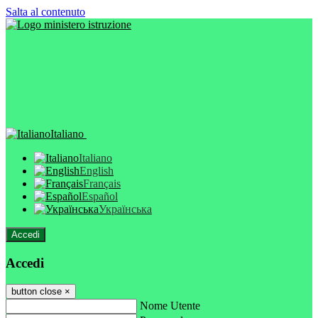
Salta al contenuto
Italiano
Italiano
English
Français
Español
Українська
Accedi
Accedi
button close
×
Nome Utente