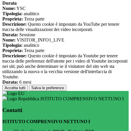
Durata
Nome:
YSC
Tipologia:
analitico
Proprieta:
Terza parte
Descrizione:
Questo cookie è impostato da YouTube per tenere
traccia delle visualizzazioni dei video incorporati.
Durata:
Sessione
Nome:
VISITOR_INFO1_LIVE
Tipologia:
analitico
Proprieta:
Terza parte
Descrizione:
Questo cookie è impostato da Youtube per tenere
traccia delle preferenze dell'utente per i video di Youtube incorporati
nei siti; può anche determinare se il visitatore del sito web sta
utilizzando la nuova o la vecchia versione dell'interfaccia di
Youtube.
Durata:
6 mesi
Accetta tutti
Salva le preferenze
ISTITUTO COMPRENSIVO NETTUNO I
Contatti
ISTITUTO COMPRENSIVO NETTUNO I