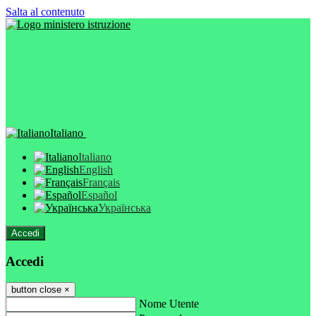
Salta al contenuto
Italiano
Italiano
English
Français
Español
Українська
Accedi
Accedi
button close
×
Nome Utente