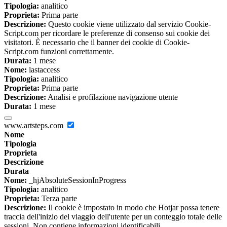
Tipologia:
analitico
Proprieta:
Prima parte
Descrizione:
Questo cookie viene utilizzato dal servizio Cookie-
Script.com per ricordare le preferenze di consenso sui cookie dei
visitatori. È necessario che il banner dei cookie di Cookie-
Script.com funzioni correttamente.
Durata:
1 mese
Nome:
lastaccess
Tipologia:
analitico
Proprieta:
Prima parte
Descrizione:
Analisi e profilazione navigazione utente
Durata:
1 mese
www.artsteps.com
Nome
Tipologia
Proprieta
Descrizione
Durata
Nome:
_hjAbsoluteSessionInProgress
Tipologia:
analitico
Proprieta:
Terza parte
Descrizione:
Il cookie è impostato in modo che Hotjar possa tenere
traccia dell'inizio del viaggio dell'utente per un conteggio totale delle
sessioni. Non contiene informazioni identificabili.