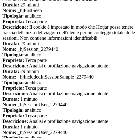
Durata:
29 minuti
Nome:
_hjFirstSeen
Tipologia:
analitico
Proprieta:
Terza parte
Descrizione:
Il cookie è impostato in modo che Hotjar possa tenere
traccia dell'inizio del viaggio dell'utente per un conteggio totale delle
sessioni. Non contiene informazioni identificabili.
Durata:
29 minuti
Nome:
_hjSession_2279440
Tipologia:
analitico
Proprieta:
Terza parte
Descrizione:
Analisi e profilazione navigazione utente
Durata:
29 minuti
Nome:
_hjIncludedInSessionSample_2279440
Tipologia:
analitico
Proprieta:
Terza parte
Descrizione:
Analisi e profilazione navigazione utente
Durata:
1 minuto
Nome:
_hjSessionUser_2279440
Tipologia:
analitico
Proprieta:
Terza parte
Descrizione:
Analisi e profilazione navigazione utente
Durata:
1 minuto
Nome:
_hjSessionUser_2279440
Tipologia:
analitico