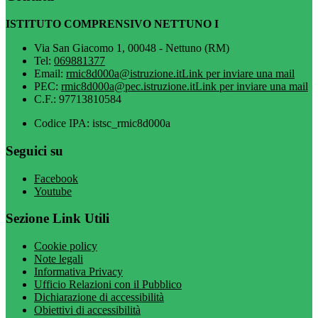
ISTITUTO COMPRENSIVO NETTUNO I
Via San Giacomo 1, 00048 - Nettuno (RM)
Tel:
069881377
Email:
rmic8d000a@istruzione.it
Link per inviare una mail
PEC:
rmic8d000a@pec.istruzione.it
Link per inviare una mail
C.F.: 97713810584
Codice IPA: istsc_rmic8d000a
Seguici su
Facebook
Youtube
Sezione Link Utili
Cookie policy
Note legali
Informativa Privacy
Ufficio Relazioni con il Pubblico
Dichiarazione di accessibilità
Obiettivi di accessibilità