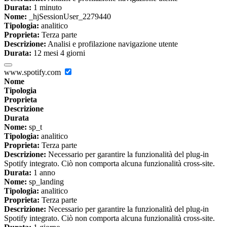
Durata:
1 minuto
Nome:
_hjSessionUser_2279440
Tipologia:
analitico
Proprieta:
Terza parte
Descrizione:
Analisi e profilazione navigazione utente
Durata:
12 mesi 4 giorni
www.spotify.com
Nome
Tipologia
Proprieta
Descrizione
Durata
Nome:
sp_t
Tipologia:
analitico
Proprieta:
Terza parte
Descrizione:
Necessario per garantire la funzionalità del plug-in
Spotify integrato. Ciò non comporta alcuna funzionalità cross-site.
Durata:
1 anno
Nome:
sp_landing
Tipologia:
analitico
Proprieta:
Terza parte
Descrizione:
Necessario per garantire la funzionalità del plug-in
Spotify integrato. Ciò non comporta alcuna funzionalità cross-site.