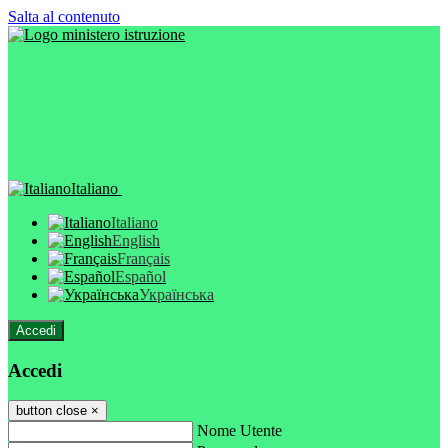
Salta al contenuto
Italiano
Italiano
English
Français
Español
Українська
Accedi
Accedi
button close
×
Nome Utente