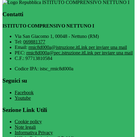
ISTITUTO COMPRENSIVO NETTUNO I
Contatti
ISTITUTO COMPRENSIVO NETTUNO I
Via San Giacomo 1, 00048 - Nettuno (RM)
Tel:
069881377
Email:
rmic8d000a@istruzione.it
Link per inviare una mail
PEC:
rmic8d000a@pec.istruzione.it
Link per inviare una mail
C.F.: 97713810584
Codice IPA: istsc_rmic8d000a
Seguici su
Facebook
Youtube
Sezione Link Utili
Cookie policy
Note legali
Informativa Privacy