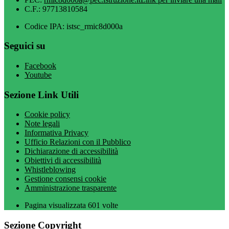
C.F.: 97713810584
Codice IPA: istsc_rmic8d000a
Seguici su
Facebook
Youtube
Sezione Link Utili
Cookie policy
Note legali
Informativa Privacy
Ufficio Relazioni con il Pubblico
Dichiarazione di accessibilità
Obiettivi di accessibilità
Whistleblowing
Gestione consensi cookie
Amministrazione trasparente
Pagina visualizzata
601
volte
Sezione Copyright