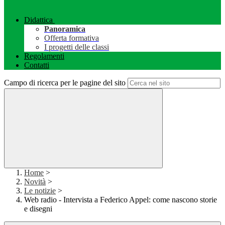
Didattica
Panoramica
Offerta formativa
I progetti delle classi
Regolamenti
Contatti
Campo di ricerca per le pagine del sito
Home
>
Novità
>
Le notizie
>
Web radio - Intervista a Federico Appel: come nascono storie
e disegni