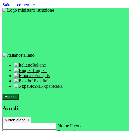
Salta al contenuto
Italiano
Italiano
English
Français
Español
Українська
Accedi
Accedi
button close
×
Nome Utente