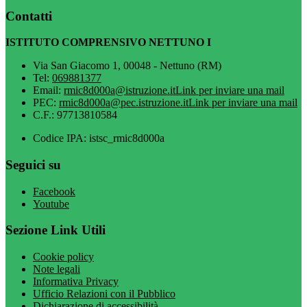
Contatti
ISTITUTO COMPRENSIVO NETTUNO I
Via San Giacomo 1, 00048 - Nettuno (RM)
Tel:
069881377
Email:
rmic8d000a@istruzione.it
Link per inviare una mail
PEC:
rmic8d000a@pec.istruzione.it
Link per inviare una mail
C.F.: 97713810584
Codice IPA: istsc_rmic8d000a
Seguici su
Facebook
Youtube
Sezione Link Utili
Cookie policy
Note legali
Informativa Privacy
Ufficio Relazioni con il Pubblico
Dichiarazione di accessibilità