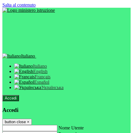
Salta al contenuto
Italiano
Italiano
English
Français
Español
Українська
Accedi
Accedi
button close
×
Nome Utente