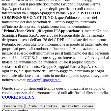
interessati, con il presente documento Gruppo Spaggiari Parma
S.p.A. precisa che, in ragione degli specifici accordi contrattuali
intercorrenti tra Gruppo Spaggiari Parma S.p.A. e
ISTITUTO
COMPRENSIVO NETTUNO I
, quest'ultimo è titolare del
trattamento dei dati personali dell’utente-soggetto interessato
all’interno della presente piattaforma internet denominata
"
PrimaVisioneWeb
" (di seguito l’"
Applicazione
"), mentre Gruppo
Spaggiari Parma S.p.A. opera quale Responsabile del trattamento
designato ai sensi dell’art. 28 del GDPR dal titolare del trattamento.
Pertanto, per ogni ulteriore informazione in merito al trattamento dei
propri dati personali condotto all’interno dell’Applicazione, ivi
incluso il rilascio dell’informativa per il trattamento dei dati personali
ex art. 13 del GDPR, l’utente-soggetto interessato dovrà rivolgersi al
titolare del trattamento, da intendersi quale il proprio istituto
scolastico di riferimento. Gruppo Spaggiari Parma S.p.A. resta, in
ogni caso, a disposizione dell’utente-soggetto interessato per ogni
eventuale ulteriore chiarimento in merito a quanto sopra, al seguente
indirizzo e-mail
privacy@spaggiari.eu
.
Questo sito o gli strumenti terzi da questo utilizzati si avvalgono di
cookie necessari al funzionamento ed utili alle finalità illustrate nella
COOKIE POLICY
.
Personalizza
Rifiuta tutti
i cookies
Accetta tutti
i cookies
Gestione cookie