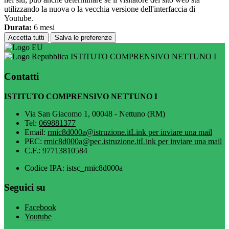
utilizzando la nuova o la vecchia versione dell'interfaccia di
Youtube.
Durata:
6 mesi
Accetta tutti
Salva le preferenze
ISTITUTO COMPRENSIVO NETTUNO I
Contatti
ISTITUTO COMPRENSIVO NETTUNO I
Via San Giacomo 1, 00048 - Nettuno (RM)
Tel:
069881377
Email:
rmic8d000a@istruzione.it
Link per inviare una mail
PEC:
rmic8d000a@pec.istruzione.it
Link per inviare una mail
C.F.: 97713810584
Codice IPA: istsc_rmic8d000a
Seguici su
Facebook
Youtube