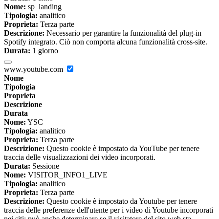
Nome:
sp_landing
Tipologia:
analitico
Proprieta:
Terza parte
Descrizione:
Necessario per garantire la funzionalità del plug-in
Spotify integrato. Ciò non comporta alcuna funzionalità cross-site.
Durata:
1 giorno
www.youtube.com
Nome
Tipologia
Proprieta
Descrizione
Durata
Nome:
YSC
Tipologia:
analitico
Proprieta:
Terza parte
Descrizione:
Questo cookie è impostato da YouTube per tenere
traccia delle visualizzazioni dei video incorporati.
Durata:
Sessione
Nome:
VISITOR_INFO1_LIVE
Tipologia:
analitico
Proprieta:
Terza parte
Descrizione:
Questo cookie è impostato da Youtube per tenere
traccia delle preferenze dell'utente per i video di Youtube incorporati
nei siti; può anche determinare se il visitatore del sito web sta