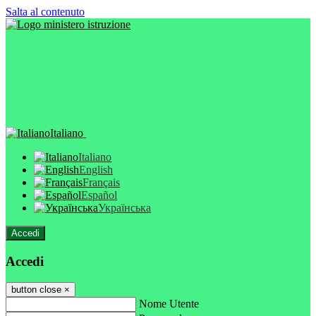
Salta al contenuto
Italiano
Italiano
English
Français
Español
Українська
Accedi
Accedi
button close
×
Nome Utente