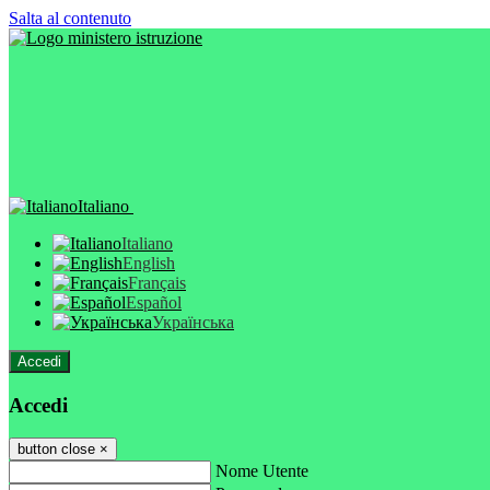
Salta al contenuto
Italiano
Italiano
English
Français
Español
Українська
Accedi
Accedi
button close
×
Nome Utente