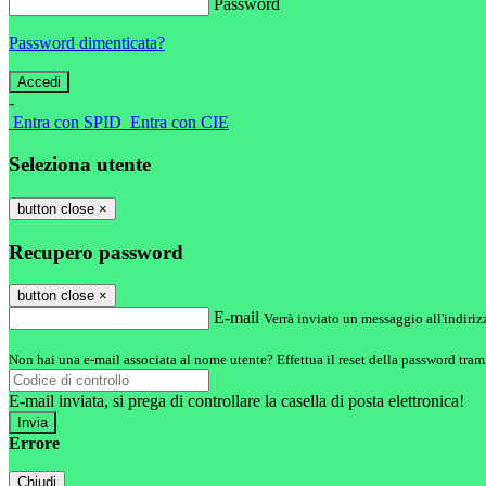
Password
Password dimenticata?
-
Entra con SPID
Entra con CIE
Seleziona utente
button close
×
Recupero password
button close
×
E-mail
Verrà inviato un messaggio all'indirizz
Non hai una e-mail associata al nome utente? Effettua il reset della password tram
E-mail inviata, si prega di controllare la casella di posta elettronica!
Errore
Chiudi