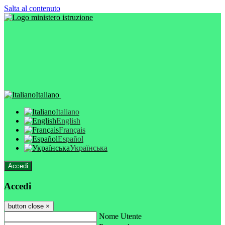
Salta al contenuto
Italiano
Italiano
English
Français
Español
Українська
Accedi
Accedi
button close
×
Nome Utente