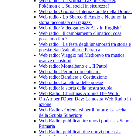
Web radio - La scuola in azione: Basket,
Pokémon e... Sui social in sicurezza!
Web radio: Giornata Internazionale della Donna.
Web radio - Lo Sbarco di Anzio e Nettuno: la
storia raccontata dai ragazzi
Web radio: Videogames & AI - In English!
Web radio - Il cambiamento climatico: cosa
possiamo fare?
Web radio - La festa degli innamorati tra storia e
poesia: San Valentino e Petrarca
Web radio: Viaggio nel Medioevo tra musica,
usanze e costumi
Web radio: Montalbano e... Il Patto!
Web radio: Per non dimenticare.
Web radio: Bandiera e Costituzione
Web radio: La lettura delle poesie
Web radio: la storia della nostra scuola.
Web Radio: Christmas Around The World
On Air per l'Open Day: La nostra Web Radio in
azione
Web Radio - Orientarsi per il futuro: La scelta
della Scuola Superiore
Web Radio: pubblicati tre nuovi podcast - Scuola
Primaria
Web Radio: pubblicati due nuovi podcast -