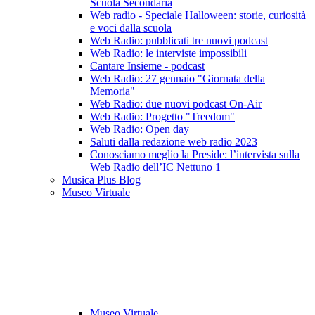
Scuola Secondaria
Web radio - Speciale Halloween: storie, curiosità
e voci dalla scuola
Web Radio: pubblicati tre nuovi podcast
Web Radio: le interviste impossibili
Cantare Insieme - podcast
Web Radio: 27 gennaio "Giornata della
Memoria"
Web Radio: due nuovi podcast On-Air
Web Radio: Progetto "Treedom"
Web Radio: Open day
Saluti dalla redazione web radio 2023
Conosciamo meglio la Preside: l’intervista sulla
Web Radio dell’IC Nettuno 1
Musica Plus Blog
Museo Virtuale
Museo Virtuale