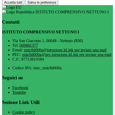
Accetta tutti
Salva le preferenze
ISTITUTO COMPRENSIVO NETTUNO I
Contatti
ISTITUTO COMPRENSIVO NETTUNO I
Via San Giacomo 1, 00048 - Nettuno (RM)
Tel:
069881377
Email:
rmic8d000a@istruzione.it
Link per inviare una mail
PEC:
rmic8d000a@pec.istruzione.it
Link per inviare una mail
C.F.: 97713810584
Codice IPA: istsc_rmic8d000a
Seguici su
Facebook
Youtube
Sezione Link Utili
Cookie policy