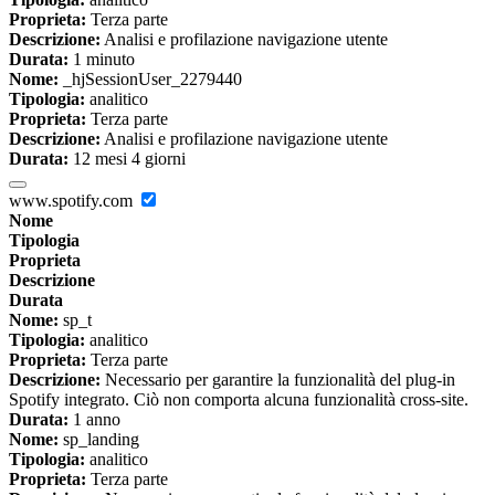
Proprieta:
Terza parte
Descrizione:
Analisi e profilazione navigazione utente
Durata:
1 minuto
Nome:
_hjSessionUser_2279440
Tipologia:
analitico
Proprieta:
Terza parte
Descrizione:
Analisi e profilazione navigazione utente
Durata:
12 mesi 4 giorni
www.spotify.com
Nome
Tipologia
Proprieta
Descrizione
Durata
Nome:
sp_t
Tipologia:
analitico
Proprieta:
Terza parte
Descrizione:
Necessario per garantire la funzionalità del plug-in
Spotify integrato. Ciò non comporta alcuna funzionalità cross-site.
Durata:
1 anno
Nome:
sp_landing
Tipologia:
analitico
Proprieta:
Terza parte