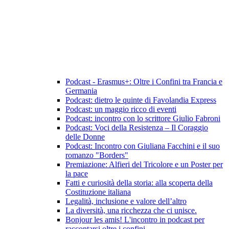
Podcast - Erasmus+: Oltre i Confini tra Francia e
Germania
Podcast: dietro le quinte di Favolandia Express
Podcast: un maggio ricco di eventi
Podcast: incontro con lo scrittore Giulio Fabroni
Podcast: Voci della Resistenza – Il Coraggio
delle Donne
Podcast: Incontro con Giuliana Facchini e il suo
romanzo "Borders"
Premiazione: Alfieri del Tricolore e un Poster per
la pace
Fatti e curiosità della storia: alla scoperta della
Costituzione italiana
Legalità, inclusione e valore dell’altro
La diversità, una ricchezza che ci unisce.
Bonjour les amis! L'incontro in podcast per
raccontarsi oltre i confini