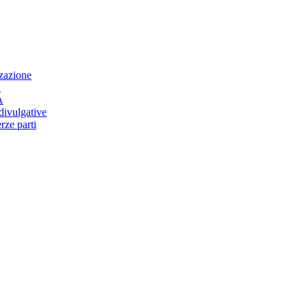
zzazione
i
A
 divulgative
rze parti