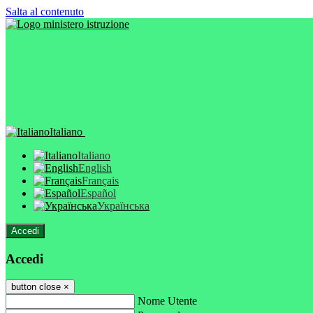
Salta al contenuto
Italiano
Italiano
English
Français
Español
Українська
Accedi
Accedi
button close
×
Nome Utente