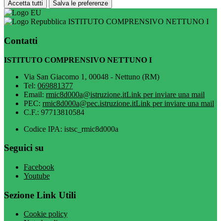
Accetta tutti
Salva le preferenze
ISTITUTO COMPRENSIVO NETTUNO I
Contatti
ISTITUTO COMPRENSIVO NETTUNO I
Via San Giacomo 1, 00048 - Nettuno (RM)
Tel:
069881377
Email:
rmic8d000a@istruzione.it
Link per inviare una mail
PEC:
rmic8d000a@pec.istruzione.it
Link per inviare una mail
C.F.: 97713810584
Codice IPA: istsc_rmic8d000a
Seguici su
Facebook
Youtube
Sezione Link Utili
Cookie policy