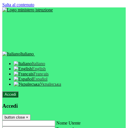
Salta al contenuto
Italiano
Italiano
English
Français
Español
Українська
Accedi
Accedi
button close
×
Nome Utente