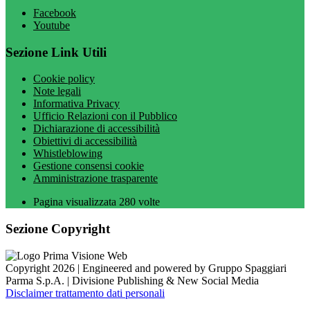
Facebook
Youtube
Sezione Link Utili
Cookie policy
Note legali
Informativa Privacy
Ufficio Relazioni con il Pubblico
Dichiarazione di accessibilità
Obiettivi di accessibilità
Whistleblowing
Gestione consensi cookie
Amministrazione trasparente
Pagina visualizzata
280
volte
Sezione Copyright
Copyright 2026 | Engineered and powered by Gruppo Spaggiari
Parma S.p.A. | Divisione Publishing & New Social Media
Disclaimer trattamento dati personali