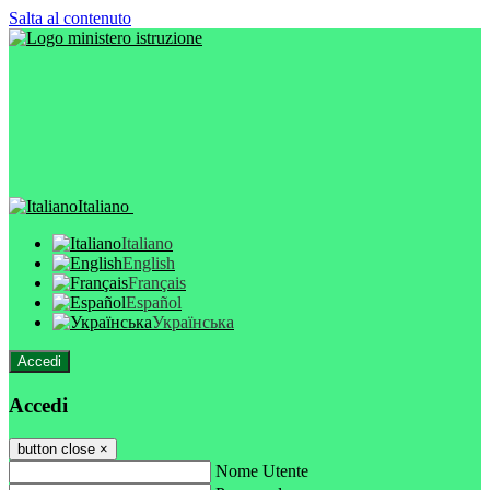
Salta al contenuto
Italiano
Italiano
English
Français
Español
Українська
Accedi
Accedi
button close
×
Nome Utente