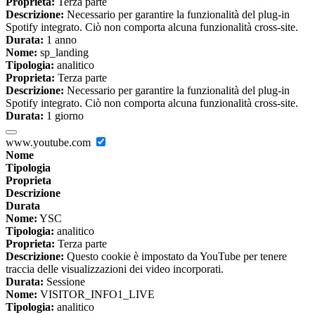
Proprieta:
Terza parte
Descrizione:
Necessario per garantire la funzionalità del plug-in
Spotify integrato. Ciò non comporta alcuna funzionalità cross-site.
Durata:
1 anno
Nome:
sp_landing
Tipologia:
analitico
Proprieta:
Terza parte
Descrizione:
Necessario per garantire la funzionalità del plug-in
Spotify integrato. Ciò non comporta alcuna funzionalità cross-site.
Durata:
1 giorno
www.youtube.com
Nome
Tipologia
Proprieta
Descrizione
Durata
Nome:
YSC
Tipologia:
analitico
Proprieta:
Terza parte
Descrizione:
Questo cookie è impostato da YouTube per tenere
traccia delle visualizzazioni dei video incorporati.
Durata:
Sessione
Nome:
VISITOR_INFO1_LIVE
Tipologia:
analitico