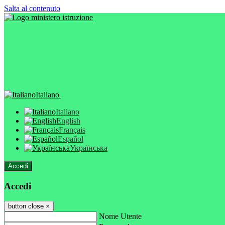
Salta al contenuto
Italiano
Italiano
English
Français
Español
Українська
Accedi
Accedi
button close
×
Nome Utente