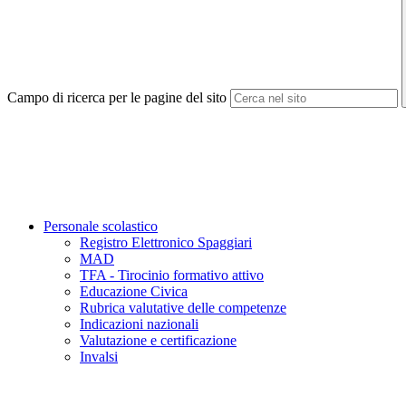
Campo di ricerca per le pagine del sito
Personale scolastico
Registro Elettronico Spaggiari
MAD
TFA - Tirocinio formativo attivo
Educazione Civica
Rubrica valutative delle competenze
Indicazioni nazionali
Valutazione e certificazione
Invalsi