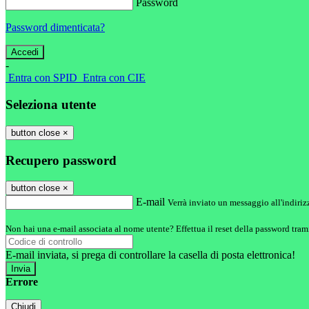
Password
Password dimenticata?
-
Entra con SPID
Entra con CIE
Seleziona utente
button close
×
Recupero password
button close
×
E-mail
Verrà inviato un messaggio all'indirizz
Non hai una e-mail associata al nome utente? Effettua il reset della password tram
E-mail inviata, si prega di controllare la casella di posta elettronica!
Errore
Chiudi