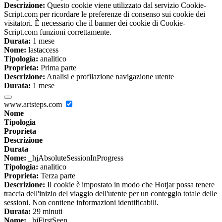
Descrizione:
Questo cookie viene utilizzato dal servizio Cookie-
Script.com per ricordare le preferenze di consenso sui cookie dei
visitatori. È necessario che il banner dei cookie di Cookie-
Script.com funzioni correttamente.
Durata:
1 mese
Nome:
lastaccess
Tipologia:
analitico
Proprieta:
Prima parte
Descrizione:
Analisi e profilazione navigazione utente
Durata:
1 mese
www.artsteps.com
Nome
Tipologia
Proprieta
Descrizione
Durata
Nome:
_hjAbsoluteSessionInProgress
Tipologia:
analitico
Proprieta:
Terza parte
Descrizione:
Il cookie è impostato in modo che Hotjar possa tenere
traccia dell'inizio del viaggio dell'utente per un conteggio totale delle
sessioni. Non contiene informazioni identificabili.
Durata:
29 minuti
Nome:
_hjFirstSeen