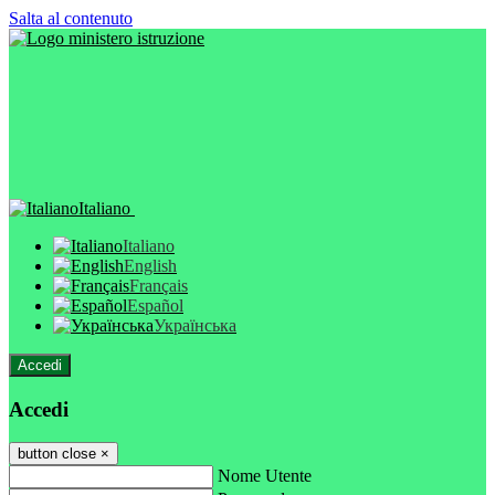
Salta al contenuto
Italiano
Italiano
English
Français
Español
Українська
Accedi
Accedi
button close
×
Nome Utente