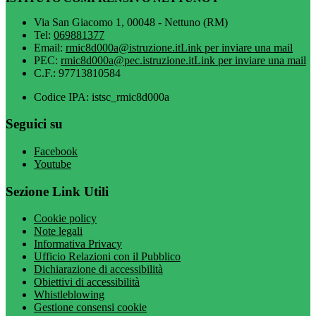
Via San Giacomo 1, 00048 - Nettuno (RM)
Tel:
069881377
Email:
rmic8d000a@istruzione.it
Link per inviare una mail
PEC:
rmic8d000a@pec.istruzione.it
Link per inviare una mail
C.F.: 97713810584
Codice IPA: istsc_rmic8d000a
Seguici su
Facebook
Youtube
Sezione Link Utili
Cookie policy
Note legali
Informativa Privacy
Ufficio Relazioni con il Pubblico
Dichiarazione di accessibilità
Obiettivi di accessibilità
Whistleblowing
Gestione consensi cookie