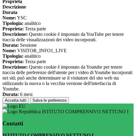
Proprieta
Descrizione
Durata
Nome:
YSC
Tipologia:
analitico
Proprieta:
Terza parte
Descrizione:
Questo cookie è impostato da YouTube per tenere
traccia delle visualizzazioni dei video incorporati.
Durata:
Sessione
Nome:
VISITOR_INFO1_LIVE
Tipologia:
analitico
Proprieta:
Terza parte
Descrizione:
Questo cookie è impostato da Youtube per tenere
traccia delle preferenze dell'utente per i video di Youtube incorporati
nei siti; può anche determinare se il visitatore del sito web sta
utilizzando la nuova o la vecchia versione dell'interfaccia di
Youtube.
Durata:
6 mesi
Accetta tutti
Salva le preferenze
ISTITUTO COMPRENSIVO NETTUNO I
Contatti
ISTITUTO COMPRENSIVO NETTUNO I