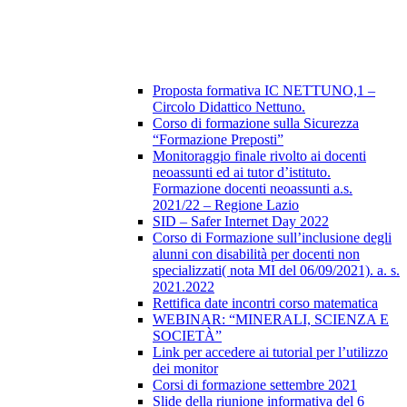
Proposta formativa IC NETTUNO,1 –
Circolo Didattico Nettuno.
Corso di formazione sulla Sicurezza
“Formazione Preposti”
Monitoraggio finale rivolto ai docenti
neoassunti ed ai tutor d’istituto.
Formazione docenti neoassunti a.s.
2021/22 – Regione Lazio
SID – Safer Internet Day 2022
Corso di Formazione sull’inclusione degli
alunni con disabilità per docenti non
specializzati( nota MI del 06/09/2021). a. s.
2021.2022
Rettifica date incontri corso matematica
WEBINAR: “MINERALI, SCIENZA E
SOCIETÀ”
Link per accedere ai tutorial per l’utilizzo
dei monitor
Corsi di formazione settembre 2021
Slide della riunione informativa del 6