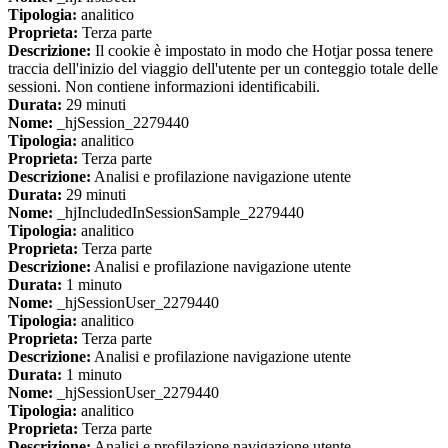
Tipologia:
analitico
Proprieta:
Terza parte
Descrizione:
Il cookie è impostato in modo che Hotjar possa tenere
traccia dell'inizio del viaggio dell'utente per un conteggio totale delle
sessioni. Non contiene informazioni identificabili.
Durata:
29 minuti
Nome:
_hjSession_2279440
Tipologia:
analitico
Proprieta:
Terza parte
Descrizione:
Analisi e profilazione navigazione utente
Durata:
29 minuti
Nome:
_hjIncludedInSessionSample_2279440
Tipologia:
analitico
Proprieta:
Terza parte
Descrizione:
Analisi e profilazione navigazione utente
Durata:
1 minuto
Nome:
_hjSessionUser_2279440
Tipologia:
analitico
Proprieta:
Terza parte
Descrizione:
Analisi e profilazione navigazione utente
Durata:
1 minuto
Nome:
_hjSessionUser_2279440
Tipologia:
analitico
Proprieta:
Terza parte
Descrizione:
Analisi e profilazione navigazione utente