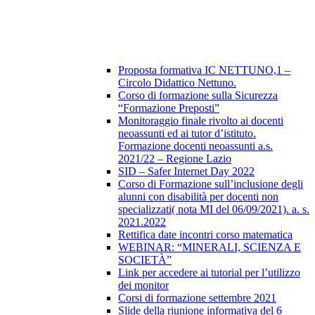
Proposta formativa IC NETTUNO,1 –
Circolo Didattico Nettuno.
Corso di formazione sulla Sicurezza
“Formazione Preposti”
Monitoraggio finale rivolto ai docenti
neoassunti ed ai tutor d’istituto.
Formazione docenti neoassunti a.s.
2021/22 – Regione Lazio
SID – Safer Internet Day 2022
Corso di Formazione sull’inclusione degli
alunni con disabilità per docenti non
specializzati( nota MI del 06/09/2021). a. s.
2021.2022
Rettifica date incontri corso matematica
WEBINAR: “MINERALI, SCIENZA E
SOCIETÀ”
Link per accedere ai tutorial per l’utilizzo
dei monitor
Corsi di formazione settembre 2021
Slide della riunione informativa del 6