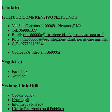
Contatti
ISTITUTO COMPRENSIVO NETTUNO I
Via San Giacomo 1, 00048 - Nettuno (RM)
Tel:
069881377
Email:
rmic8d000a@istruzione.it
Link per inviare una mail
PEC:
rmic8d000a@pec.istruzione.it
Link per inviare una mail
C.F.: 97713810584
Codice IPA: istsc_rmic8d000a
Seguici su
Facebook
Youtube
Sezione Link Utili
Cookie policy
Note legali
Informativa Privacy
Ufficio Relazioni con il Pubblico