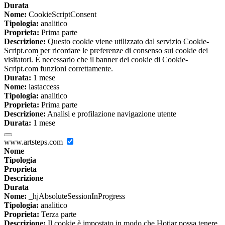
Durata
Nome:
CookieScriptConsent
Tipologia:
analitico
Proprieta:
Prima parte
Descrizione:
Questo cookie viene utilizzato dal servizio Cookie-
Script.com per ricordare le preferenze di consenso sui cookie dei
visitatori. È necessario che il banner dei cookie di Cookie-
Script.com funzioni correttamente.
Durata:
1 mese
Nome:
lastaccess
Tipologia:
analitico
Proprieta:
Prima parte
Descrizione:
Analisi e profilazione navigazione utente
Durata:
1 mese
www.artsteps.com
Nome
Tipologia
Proprieta
Descrizione
Durata
Nome:
_hjAbsoluteSessionInProgress
Tipologia:
analitico
Proprieta:
Terza parte
Descrizione:
Il cookie è impostato in modo che Hotjar possa tenere