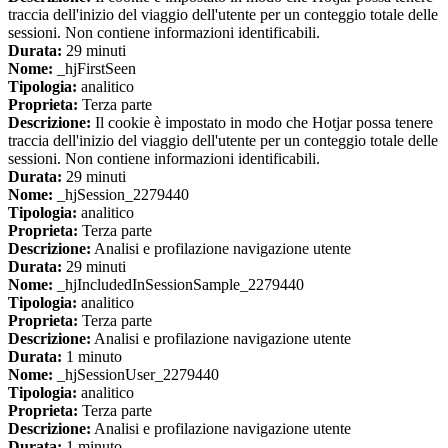
traccia dell'inizio del viaggio dell'utente per un conteggio totale delle
sessioni. Non contiene informazioni identificabili.
Durata:
29 minuti
Nome:
_hjFirstSeen
Tipologia:
analitico
Proprieta:
Terza parte
Descrizione:
Il cookie è impostato in modo che Hotjar possa tenere
traccia dell'inizio del viaggio dell'utente per un conteggio totale delle
sessioni. Non contiene informazioni identificabili.
Durata:
29 minuti
Nome:
_hjSession_2279440
Tipologia:
analitico
Proprieta:
Terza parte
Descrizione:
Analisi e profilazione navigazione utente
Durata:
29 minuti
Nome:
_hjIncludedInSessionSample_2279440
Tipologia:
analitico
Proprieta:
Terza parte
Descrizione:
Analisi e profilazione navigazione utente
Durata:
1 minuto
Nome:
_hjSessionUser_2279440
Tipologia:
analitico
Proprieta:
Terza parte
Descrizione:
Analisi e profilazione navigazione utente
Durata:
1 minuto