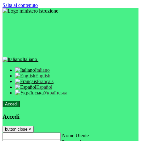
Salta al contenuto
Italiano
Italiano
English
Français
Español
Українська
Accedi
Accedi
button close
×
Nome Utente