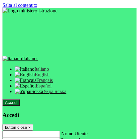
Salta al contenuto
Italiano
Italiano
English
Français
Español
Українська
Accedi
Accedi
button close
×
Nome Utente