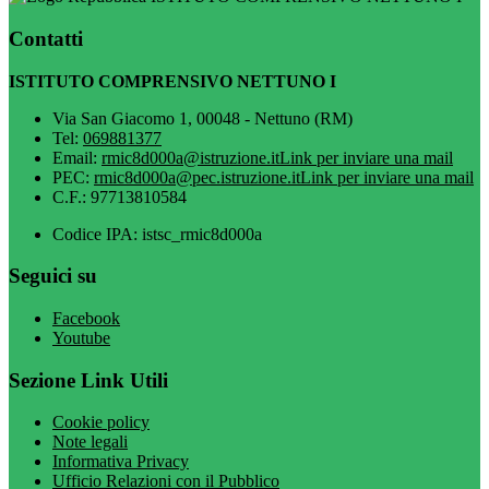
Contatti
ISTITUTO COMPRENSIVO NETTUNO I
Via San Giacomo 1, 00048 - Nettuno (RM)
Tel:
069881377
Email:
rmic8d000a@istruzione.it
Link per inviare una mail
PEC:
rmic8d000a@pec.istruzione.it
Link per inviare una mail
C.F.: 97713810584
Codice IPA: istsc_rmic8d000a
Seguici su
Facebook
Youtube
Sezione Link Utili
Cookie policy
Note legali
Informativa Privacy
Ufficio Relazioni con il Pubblico