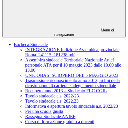
Menu di
navigazione
Bacheca Sindacale
INTEGRAZIONE Indizione Assemblea provinciale
Roma_241115_181238.pdf
Assemblea sindacale Territoriale Nazionale Anief
personale ATA per il 10 maggio 2023 dalle 10,00 alle
13,00.
UNICOBAS- SCIOPERO DEL 5 MAGGIO 2023
Trasmissione riconoscimento anno 2013, ai fini della
ricostruzione di carriera e adeguamento stipendiale
Recupero anno 2013 – Sindacato FLC CGIL
Tavolo sindacale a.s. 2022-23
Tavolo sindacale a.s. 2022.23
Informativa e apertura tavolo sindacale a.s. 2022/23
Per una scuola giusta
Rassegna Sindacale ANIEF
Corso di formazione gratuito a docenti