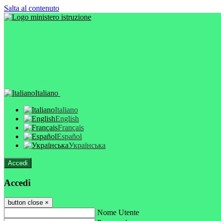
Salta al contenuto
Italiano
Italiano
English
Français
Español
Українська
Accedi
Accedi
button close
×
Nome Utente