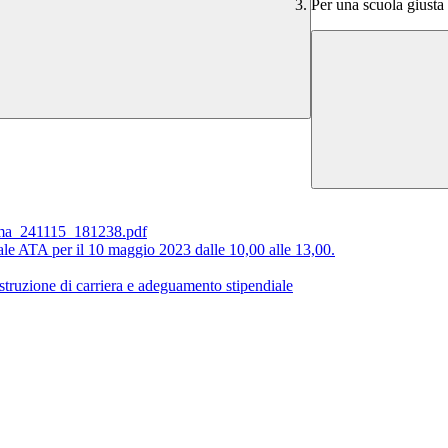
Per una scuola giusta
ma_241115_181238.pdf
ale ATA per il 10 maggio 2023 dalle 10,00 alle 13,00.
struzione di carriera e adeguamento stipendiale