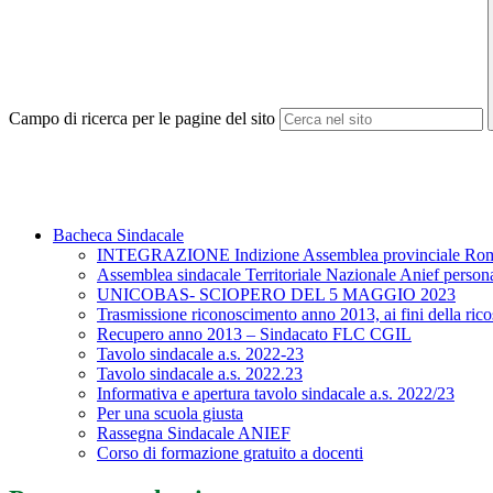
Campo di ricerca per le pagine del sito
Bacheca Sindacale
INTEGRAZIONE Indizione Assemblea provinciale Ro
Assemblea sindacale Territoriale Nazionale Anief person
UNICOBAS- SCIOPERO DEL 5 MAGGIO 2023
Trasmissione riconoscimento anno 2013, ai fini della rico
Recupero anno 2013 – Sindacato FLC CGIL
Tavolo sindacale a.s. 2022-23
Tavolo sindacale a.s. 2022.23
Informativa e apertura tavolo sindacale a.s. 2022/23
Per una scuola giusta
Rassegna Sindacale ANIEF
Corso di formazione gratuito a docenti