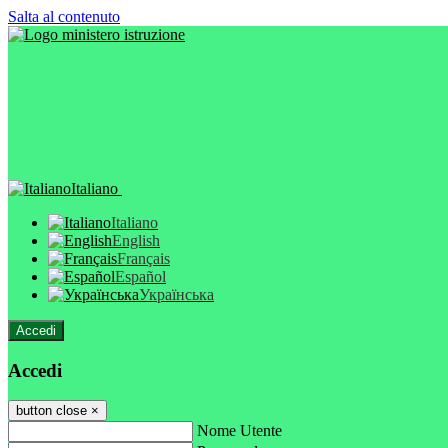
Salta al contenuto
Italiano
Italiano
English
Français
Español
Українська
Accedi
Accedi
button close
×
Nome Utente