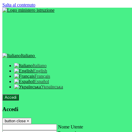
Salta al contenuto
Italiano
Italiano
English
Français
Español
Українська
Accedi
Accedi
button close
×
Nome Utente