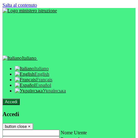
Salta al contenuto
Italiano
Italiano
English
Français
Español
Українська
Accedi
Accedi
button close
×
Nome Utente