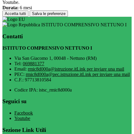
Youtube.
Durata:
6 mesi
Accetta tutti
Salva le preferenze
ISTITUTO COMPRENSIVO NETTUNO I
Contatti
ISTITUTO COMPRENSIVO NETTUNO I
Via San Giacomo 1, 00048 - Nettuno (RM)
Tel:
069881377
Email:
rmic8d000a@istruzione.it
Link per inviare una mail
PEC:
rmic8d000a@pec.istruzione.it
Link per inviare una mail
C.F.: 97713810584
Codice IPA: istsc_rmic8d000a
Seguici su
Facebook
Youtube
Sezione Link Utili