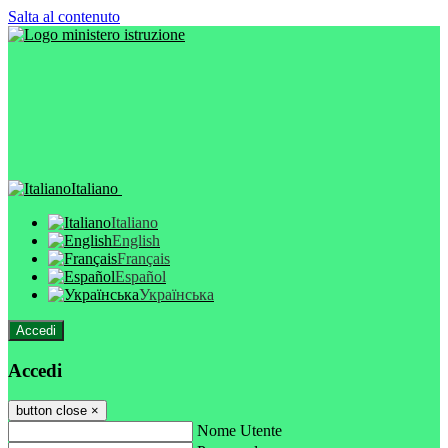
Salta al contenuto
Italiano
Italiano
English
Français
Español
Українська
Accedi
Accedi
button close
×
Nome Utente