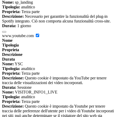
Nome:
sp_landing
Tipologia:
analitico
Proprieta:
Terza parte
Descrizione:
Necessario per garantire la funzionalità del plug-in
Spotify integrato. Ciò non comporta alcuna funzionalità cross-site.
Durata:
1 giorno
www.youtube.com
Nome
Tipologia
Proprieta
Descrizione
Durata
Nome:
YSC
Tipologia:
analitico
Proprieta:
Terza parte
Descrizione:
Questo cookie è impostato da YouTube per tenere
traccia delle visualizzazioni dei video incorporati.
Durata:
Sessione
Nome:
VISITOR_INFO1_LIVE
Tipologia:
analitico
Proprieta:
Terza parte
Descrizione:
Questo cookie è impostato da Youtube per tenere
traccia delle preferenze dell'utente per i video di Youtube incorporati
nei siti; può anche determinare se il visitatore del sito web sta