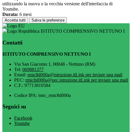
utilizzando la nuova o la vecchia versione dell'interfaccia di
Youtube.
Durata:
6 mesi
Accetta tutti
Salva le preferenze
ISTITUTO COMPRENSIVO NETTUNO I
Contatti
ISTITUTO COMPRENSIVO NETTUNO I
Via San Giacomo 1, 00048 - Nettuno (RM)
Tel:
069881377
Email:
rmic8d000a@istruzione.it
Link per inviare una mail
PEC:
rmic8d000a@pec.istruzione.it
Link per inviare una mail
C.F.: 97713810584
Codice IPA: istsc_rmic8d000a
Seguici su
Facebook
Youtube