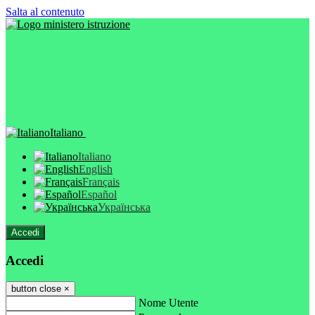
Salta al contenuto
Italiano
Italiano
English
Français
Español
Українська
Accedi
Accedi
button close
×
Nome Utente