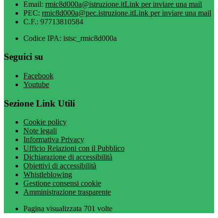
Email:
rmic8d000a@istruzione.it
Link per inviare una mail
PEC:
rmic8d000a@pec.istruzione.it
Link per inviare una mail
C.F.: 97713810584
Codice IPA: istsc_rmic8d000a
Seguici su
Facebook
Youtube
Sezione Link Utili
Cookie policy
Note legali
Informativa Privacy
Ufficio Relazioni con il Pubblico
Dichiarazione di accessibilità
Obiettivi di accessibilità
Whistleblowing
Gestione consensi cookie
Amministrazione trasparente
Pagina visualizzata
701
volte