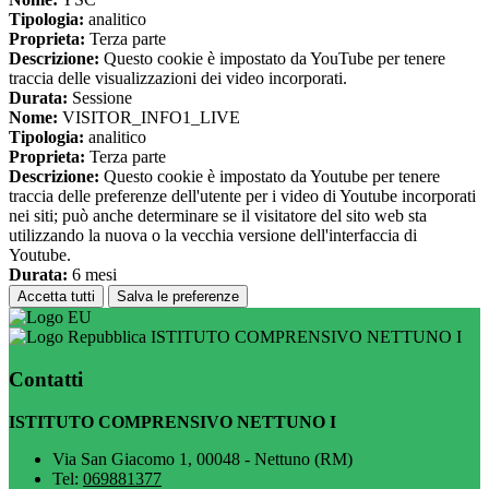
Tipologia:
analitico
Proprieta:
Terza parte
Descrizione:
Questo cookie è impostato da YouTube per tenere
traccia delle visualizzazioni dei video incorporati.
Durata:
Sessione
Nome:
VISITOR_INFO1_LIVE
Tipologia:
analitico
Proprieta:
Terza parte
Descrizione:
Questo cookie è impostato da Youtube per tenere
traccia delle preferenze dell'utente per i video di Youtube incorporati
nei siti; può anche determinare se il visitatore del sito web sta
utilizzando la nuova o la vecchia versione dell'interfaccia di
Youtube.
Durata:
6 mesi
Accetta tutti
Salva le preferenze
ISTITUTO COMPRENSIVO NETTUNO I
Contatti
ISTITUTO COMPRENSIVO NETTUNO I
Via San Giacomo 1, 00048 - Nettuno (RM)
Tel:
069881377