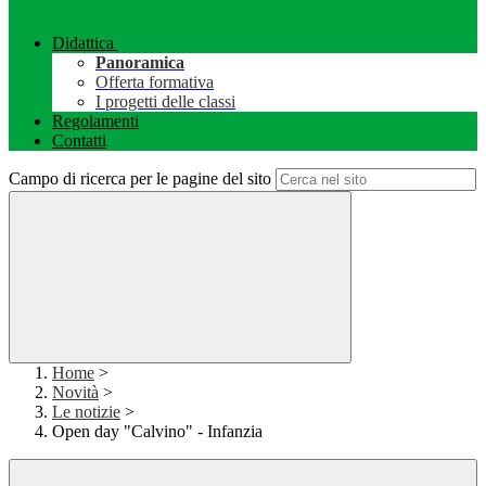
Didattica
Panoramica
Offerta formativa
I progetti delle classi
Regolamenti
Contatti
Campo di ricerca per le pagine del sito
Home
>
Novità
>
Le notizie
>
Open day "Calvino" - Infanzia