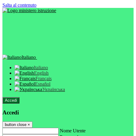
Salta al contenuto
Italiano
Italiano
English
Français
Español
Українська
Accedi
Accedi
button close
×
Nome Utente