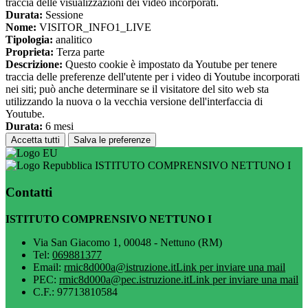
traccia delle visualizzazioni dei video incorporati.
Durata:
Sessione
Nome:
VISITOR_INFO1_LIVE
Tipologia:
analitico
Proprieta:
Terza parte
Descrizione:
Questo cookie è impostato da Youtube per tenere
traccia delle preferenze dell'utente per i video di Youtube incorporati
nei siti; può anche determinare se il visitatore del sito web sta
utilizzando la nuova o la vecchia versione dell'interfaccia di
Youtube.
Durata:
6 mesi
Accetta tutti
Salva le preferenze
ISTITUTO COMPRENSIVO NETTUNO I
Contatti
ISTITUTO COMPRENSIVO NETTUNO I
Via San Giacomo 1, 00048 - Nettuno (RM)
Tel:
069881377
Email:
rmic8d000a@istruzione.it
Link per inviare una mail
PEC:
rmic8d000a@pec.istruzione.it
Link per inviare una mail
C.F.: 97713810584