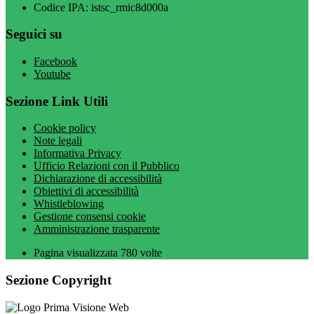
Codice IPA: istsc_rmic8d000a
Seguici su
Facebook
Youtube
Sezione Link Utili
Cookie policy
Note legali
Informativa Privacy
Ufficio Relazioni con il Pubblico
Dichiarazione di accessibilità
Obiettivi di accessibilità
Whistleblowing
Gestione consensi cookie
Amministrazione trasparente
Pagina visualizzata
780
volte
Sezione Copyright