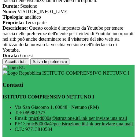
traccia delle visualizzazioni dei video incorporati.
Durata:
Sessione
Nome:
VISITOR_INFO1_LIVE
Tipologia:
analitico
Proprieta:
Terza parte
Descrizione:
Questo cookie è impostato da Youtube per tenere
traccia delle preferenze dell'utente per i video di Youtube incorporati
nei siti; può anche determinare se il visitatore del sito web sta
utilizzando la nuova o la vecchia versione dell'interfaccia di
Youtube.
Durata:
6 mesi
Accetta tutti
Salva le preferenze
ISTITUTO COMPRENSIVO NETTUNO I
Contatti
ISTITUTO COMPRENSIVO NETTUNO I
Via San Giacomo 1, 00048 - Nettuno (RM)
Tel:
069881377
Email:
rmic8d000a@istruzione.it
Link per inviare una mail
PEC:
rmic8d000a@pec.istruzione.it
Link per inviare una mail
C.F.: 97713810584