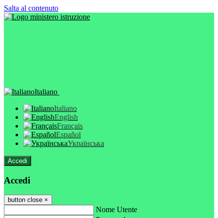
Salta al contenuto
Italiano
Italiano
English
Français
Español
Українська
Accedi
Accedi
button close
×
Nome Utente