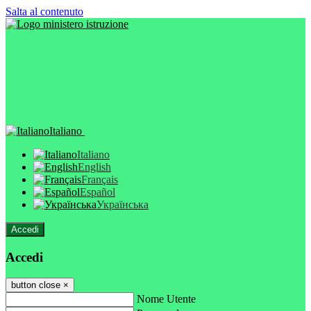
Salta al contenuto
Italiano
Italiano
English
Français
Español
Українська
Accedi
Accedi
button close
×
Nome Utente