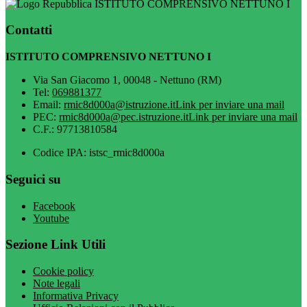
ISTITUTO COMPRENSIVO NETTUNO I
Contatti
ISTITUTO COMPRENSIVO NETTUNO I
Via San Giacomo 1, 00048 - Nettuno (RM)
Tel:
069881377
Email:
rmic8d000a@istruzione.it
Link per inviare una mail
PEC:
rmic8d000a@pec.istruzione.it
Link per inviare una mail
C.F.: 97713810584
Codice IPA: istsc_rmic8d000a
Seguici su
Facebook
Youtube
Sezione Link Utili
Cookie policy
Note legali
Informativa Privacy