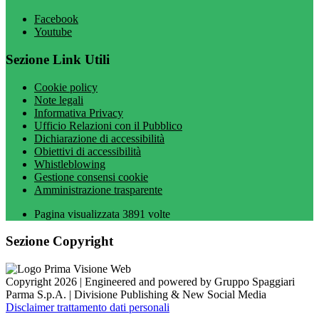
Facebook
Youtube
Sezione Link Utili
Cookie policy
Note legali
Informativa Privacy
Ufficio Relazioni con il Pubblico
Dichiarazione di accessibilità
Obiettivi di accessibilità
Whistleblowing
Gestione consensi cookie
Amministrazione trasparente
Pagina visualizzata
3891
volte
Sezione Copyright
Copyright 2026 | Engineered and powered by Gruppo Spaggiari
Parma S.p.A. | Divisione Publishing & New Social Media
Disclaimer trattamento dati personali