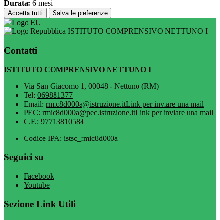
Durata:
6 mesi
Accetta tutti
Salva le preferenze
ISTITUTO COMPRENSIVO NETTUNO I
Contatti
ISTITUTO COMPRENSIVO NETTUNO I
Via San Giacomo 1, 00048 - Nettuno (RM)
Tel:
069881377
Email:
rmic8d000a@istruzione.it
Link per inviare una mail
PEC:
rmic8d000a@pec.istruzione.it
Link per inviare una mail
C.F.: 97713810584
Codice IPA: istsc_rmic8d000a
Seguici su
Facebook
Youtube
Sezione Link Utili