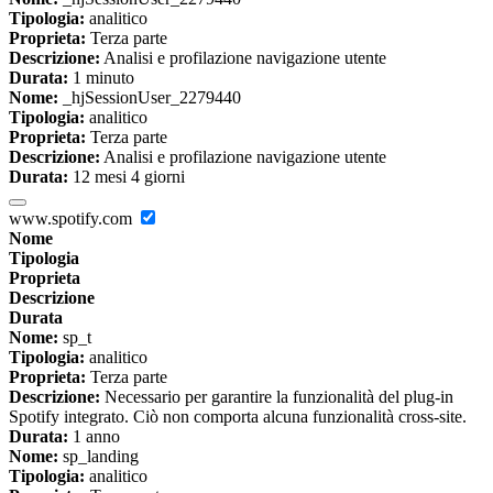
Tipologia:
analitico
Proprieta:
Terza parte
Descrizione:
Analisi e profilazione navigazione utente
Durata:
1 minuto
Nome:
_hjSessionUser_2279440
Tipologia:
analitico
Proprieta:
Terza parte
Descrizione:
Analisi e profilazione navigazione utente
Durata:
12 mesi 4 giorni
www.spotify.com
Nome
Tipologia
Proprieta
Descrizione
Durata
Nome:
sp_t
Tipologia:
analitico
Proprieta:
Terza parte
Descrizione:
Necessario per garantire la funzionalità del plug-in
Spotify integrato. Ciò non comporta alcuna funzionalità cross-site.
Durata:
1 anno
Nome:
sp_landing
Tipologia:
analitico