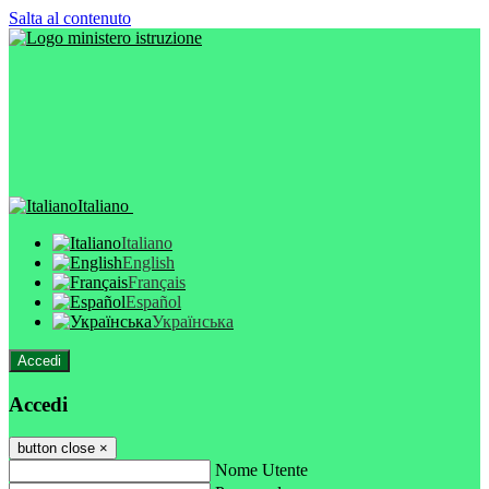
Salta al contenuto
Italiano
Italiano
English
Français
Español
Українська
Accedi
Accedi
button close
×
Nome Utente