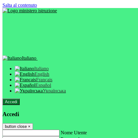
Salta al contenuto
Italiano
Italiano
English
Français
Español
Українська
Accedi
Accedi
button close
×
Nome Utente