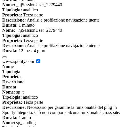
Nome:
_hjSessionUser_2279440
Tipologia:
analitico
Proprieta:
Terza parte
Descrizione:
Analisi e profilazione navigazione utente
Durata:
1 minuto
Nome:
_hjSessionUser_2279440
Tipologia:
analitico
Proprieta:
Terza parte
Descrizione:
Analisi e profilazione navigazione utente
Durata:
12 mesi 4 giorni
www.spotify.com
Nome
Tipologia
Proprieta
Descrizione
Durata
Nome:
sp_t
Tipologia:
analitico
Proprieta:
Terza parte
Descrizione:
Necessario per garantire la funzionalità del plug-in
Spotify integrato. Ciò non comporta alcuna funzionalità cross-site.
Durata:
1 anno
Nome:
sp_landing