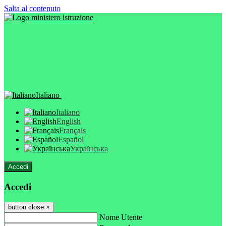
Salta al contenuto
Italiano
Italiano
English
Français
Español
Українська
Accedi
Accedi
button close
×
Nome Utente