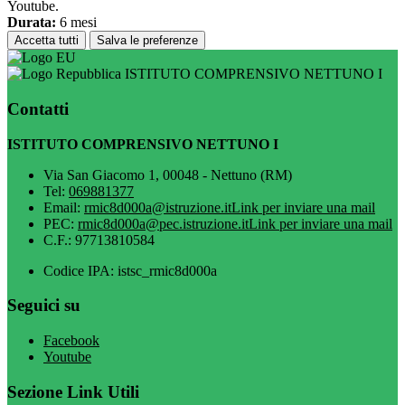
Youtube.
Durata:
6 mesi
Accetta tutti
Salva le preferenze
ISTITUTO COMPRENSIVO NETTUNO I
Contatti
ISTITUTO COMPRENSIVO NETTUNO I
Via San Giacomo 1, 00048 - Nettuno (RM)
Tel:
069881377
Email:
rmic8d000a@istruzione.it
Link per inviare una mail
PEC:
rmic8d000a@pec.istruzione.it
Link per inviare una mail
C.F.: 97713810584
Codice IPA: istsc_rmic8d000a
Seguici su
Facebook
Youtube
Sezione Link Utili