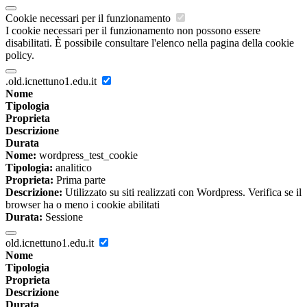
Cookie necessari per il funzionamento
I cookie necessari per il funzionamento non possono essere
disabilitati. È possibile consultare l'elenco nella pagina della cookie
policy.
.old.icnettuno1.edu.it
Nome
Tipologia
Proprieta
Descrizione
Durata
Nome:
wordpress_test_cookie
Tipologia:
analitico
Proprieta:
Prima parte
Descrizione:
Utilizzato su siti realizzati con Wordpress. Verifica se il
browser ha o meno i cookie abilitati
Durata:
Sessione
old.icnettuno1.edu.it
Nome
Tipologia
Proprieta
Descrizione
Durata