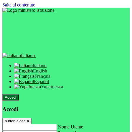
Salta al contenuto
Italiano
Italiano
English
Français
Español
Українська
Accedi
Accedi
button close
×
Nome Utente