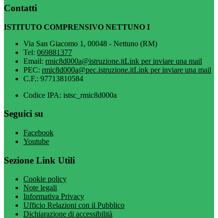
Contatti
ISTITUTO COMPRENSIVO NETTUNO I
Via San Giacomo 1, 00048 - Nettuno (RM)
Tel:
069881377
Email:
rmic8d000a@istruzione.it
Link per inviare una mail
PEC:
rmic8d000a@pec.istruzione.it
Link per inviare una mail
C.F.: 97713810584
Codice IPA: istsc_rmic8d000a
Seguici su
Facebook
Youtube
Sezione Link Utili
Cookie policy
Note legali
Informativa Privacy
Ufficio Relazioni con il Pubblico
Dichiarazione di accessibilità