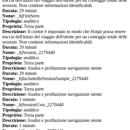
traccia dell'inizio del viaggio dell'utente per un conteggio totale delle
sessioni. Non contiene informazioni identificabili.
Durata:
29 minuti
Nome:
_hjFirstSeen
Tipologia:
analitico
Proprieta:
Terza parte
Descrizione:
Il cookie è impostato in modo che Hotjar possa tenere
traccia dell'inizio del viaggio dell'utente per un conteggio totale delle
sessioni. Non contiene informazioni identificabili.
Durata:
29 minuti
Nome:
_hjSession_2279440
Tipologia:
analitico
Proprieta:
Terza parte
Descrizione:
Analisi e profilazione navigazione utente
Durata:
29 minuti
Nome:
_hjIncludedInSessionSample_2279440
Tipologia:
analitico
Proprieta:
Terza parte
Descrizione:
Analisi e profilazione navigazione utente
Durata:
1 minuto
Nome:
_hjSessionUser_2279440
Tipologia:
analitico
Proprieta:
Terza parte
Descrizione:
Analisi e profilazione navigazione utente
Durata:
1 minuto