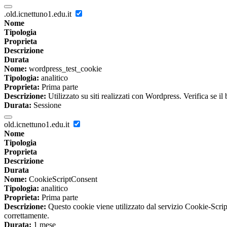
.old.icnettuno1.edu.it
Nome
Tipologia
Proprieta
Descrizione
Durata
Nome:
wordpress_test_cookie
Tipologia:
analitico
Proprieta:
Prima parte
Descrizione:
Utilizzato su siti realizzati con Wordpress. Verifica se il
Durata:
Sessione
old.icnettuno1.edu.it
Nome
Tipologia
Proprieta
Descrizione
Durata
Nome:
CookieScriptConsent
Tipologia:
analitico
Proprieta:
Prima parte
Descrizione:
Questo cookie viene utilizzato dal servizio Cookie-Script
correttamente.
Durata:
1 mese