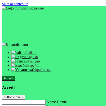
Salta al contenuto
Italiano
Italiano
English
Français
Español
Українська
Accedi
Accedi
button close
×
Nome Utente