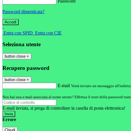
Password
Password dimenticata?
-
Entra con SPID
Entra con CIE
Seleziona utente
button close
×
Recupero password
button close
×
E-mail
Verrà inviato un messaggio all'indirizz
Non hai una e-mail associata al nome utente? Effettua il reset della password tram
E-mail inviata, si prega di controllare la casella di posta elettronica!
Errore
Chiudi