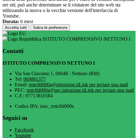
nei siti; può anche determinare se il visitatore del sito web sta
utilizzando la nuova o la vecchia versione dell'interfaccia di
Youtube.
Durata:
6 mesi
Accetta tutti
Salva le preferenze
ISTITUTO COMPRENSIVO NETTUNO I
Contatti
ISTITUTO COMPRENSIVO NETTUNO I
Via San Giacomo 1, 00048 - Nettuno (RM)
Tel:
069881377
Email:
rmic8d000a@istruzione.it
Link per inviare una mail
PEC:
rmic8d000a@pec.istruzione.it
Link per inviare una mail
C.F.: 97713810584
Codice IPA: istsc_rmic8d000a
Seguici su
Facebook
Youtube