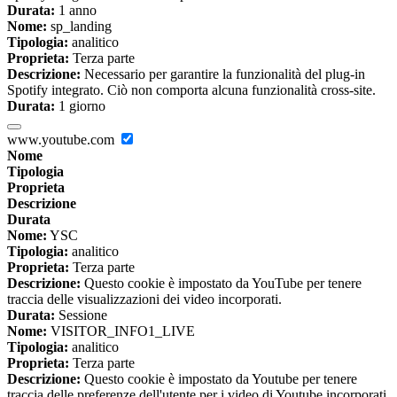
Durata:
1 anno
Nome:
sp_landing
Tipologia:
analitico
Proprieta:
Terza parte
Descrizione:
Necessario per garantire la funzionalità del plug-in
Spotify integrato. Ciò non comporta alcuna funzionalità cross-site.
Durata:
1 giorno
www.youtube.com
Nome
Tipologia
Proprieta
Descrizione
Durata
Nome:
YSC
Tipologia:
analitico
Proprieta:
Terza parte
Descrizione:
Questo cookie è impostato da YouTube per tenere
traccia delle visualizzazioni dei video incorporati.
Durata:
Sessione
Nome:
VISITOR_INFO1_LIVE
Tipologia:
analitico
Proprieta:
Terza parte
Descrizione:
Questo cookie è impostato da Youtube per tenere
traccia delle preferenze dell'utente per i video di Youtube incorporati