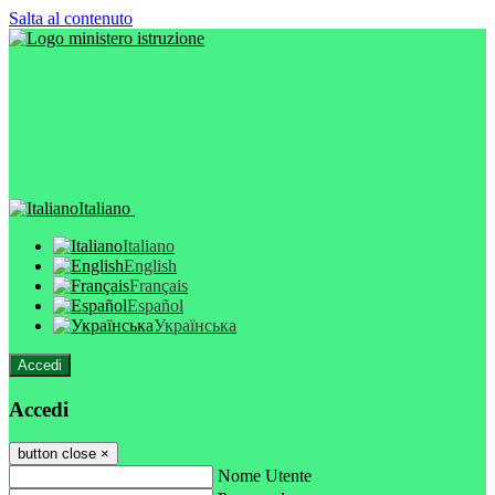
Salta al contenuto
Italiano
Italiano
English
Français
Español
Українська
Accedi
Accedi
button close
×
Nome Utente