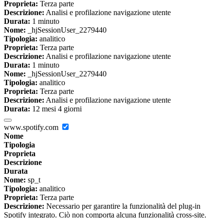
Proprieta:
Terza parte
Descrizione:
Analisi e profilazione navigazione utente
Durata:
1 minuto
Nome:
_hjSessionUser_2279440
Tipologia:
analitico
Proprieta:
Terza parte
Descrizione:
Analisi e profilazione navigazione utente
Durata:
1 minuto
Nome:
_hjSessionUser_2279440
Tipologia:
analitico
Proprieta:
Terza parte
Descrizione:
Analisi e profilazione navigazione utente
Durata:
12 mesi 4 giorni
www.spotify.com
Nome
Tipologia
Proprieta
Descrizione
Durata
Nome:
sp_t
Tipologia:
analitico
Proprieta:
Terza parte
Descrizione:
Necessario per garantire la funzionalità del plug-in
Spotify integrato. Ciò non comporta alcuna funzionalità cross-site.