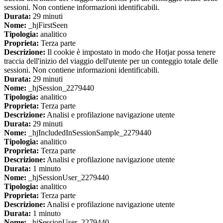
sessioni. Non contiene informazioni identificabili.
Durata:
29 minuti
Nome:
_hjFirstSeen
Tipologia:
analitico
Proprieta:
Terza parte
Descrizione:
Il cookie è impostato in modo che Hotjar possa tenere
traccia dell'inizio del viaggio dell'utente per un conteggio totale delle
sessioni. Non contiene informazioni identificabili.
Durata:
29 minuti
Nome:
_hjSession_2279440
Tipologia:
analitico
Proprieta:
Terza parte
Descrizione:
Analisi e profilazione navigazione utente
Durata:
29 minuti
Nome:
_hjIncludedInSessionSample_2279440
Tipologia:
analitico
Proprieta:
Terza parte
Descrizione:
Analisi e profilazione navigazione utente
Durata:
1 minuto
Nome:
_hjSessionUser_2279440
Tipologia:
analitico
Proprieta:
Terza parte
Descrizione:
Analisi e profilazione navigazione utente
Durata:
1 minuto
Nome:
_hjSessionUser_2279440