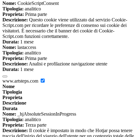
Nome:
CookieScriptConsent
Tipologia:
analitico
Proprieta:
Prima parte
Descrizione:
Questo cookie viene utilizzato dal servizio Cookie-
Script.com per ricordare le preferenze di consenso sui cookie dei
visitatori. È necessario che il banner dei cookie di Cookie-
Script.com funzioni correttamente.
Durata:
1 mese
Nome:
lastaccess
Tipologia:
analitico
Proprieta:
Prima parte
Descrizione:
Analisi e profilazione navigazione utente
Durata:
1 mese
www.artsteps.com
Nome
Tipologia
Proprieta
Descrizione
Durata
Nome:
_hjAbsoluteSessionInProgress
Tipologia:
analitico
Proprieta:
Terza parte
Descrizione:
Il cookie è impostato in modo che Hotjar possa tenere
traccia dell'inizio del viaggio dell'utente per un conteggio totale delle