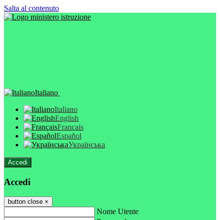
Salta al contenuto
Italiano
Italiano
English
Français
Español
Українська
Accedi
Accedi
button close
×
Nome Utente