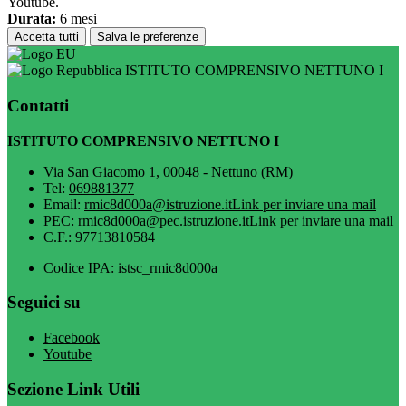
Youtube.
Durata:
6 mesi
Accetta tutti
Salva le preferenze
ISTITUTO COMPRENSIVO NETTUNO I
Contatti
ISTITUTO COMPRENSIVO NETTUNO I
Via San Giacomo 1, 00048 - Nettuno (RM)
Tel:
069881377
Email:
rmic8d000a@istruzione.it
Link per inviare una mail
PEC:
rmic8d000a@pec.istruzione.it
Link per inviare una mail
C.F.: 97713810584
Codice IPA: istsc_rmic8d000a
Seguici su
Facebook
Youtube
Sezione Link Utili