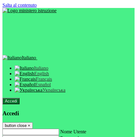
Salta al contenuto
Italiano
Italiano
English
Français
Español
Українська
Accedi
Accedi
button close
×
Nome Utente