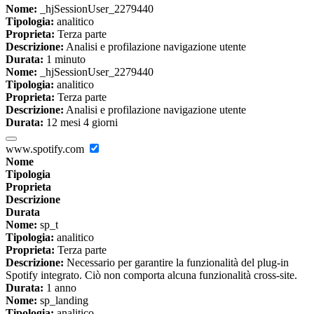
Nome:
_hjSessionUser_2279440
Tipologia:
analitico
Proprieta:
Terza parte
Descrizione:
Analisi e profilazione navigazione utente
Durata:
1 minuto
Nome:
_hjSessionUser_2279440
Tipologia:
analitico
Proprieta:
Terza parte
Descrizione:
Analisi e profilazione navigazione utente
Durata:
12 mesi 4 giorni
www.spotify.com
Nome
Tipologia
Proprieta
Descrizione
Durata
Nome:
sp_t
Tipologia:
analitico
Proprieta:
Terza parte
Descrizione:
Necessario per garantire la funzionalità del plug-in
Spotify integrato. Ciò non comporta alcuna funzionalità cross-site.
Durata:
1 anno
Nome:
sp_landing
Tipologia:
analitico