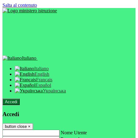
Salta al contenuto
Italiano
Italiano
English
Français
Español
Українська
Accedi
Accedi
button close
×
Nome Utente