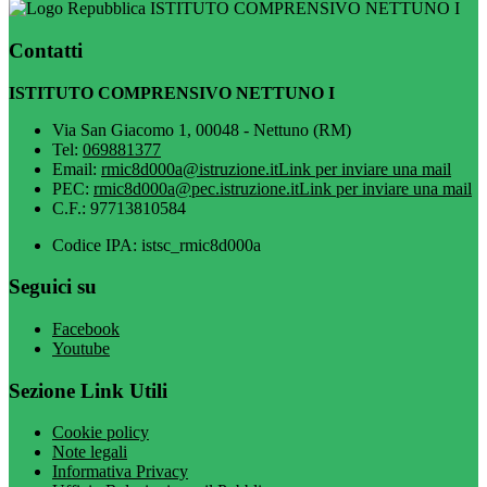
ISTITUTO COMPRENSIVO NETTUNO I
Contatti
ISTITUTO COMPRENSIVO NETTUNO I
Via San Giacomo 1, 00048 - Nettuno (RM)
Tel:
069881377
Email:
rmic8d000a@istruzione.it
Link per inviare una mail
PEC:
rmic8d000a@pec.istruzione.it
Link per inviare una mail
C.F.: 97713810584
Codice IPA: istsc_rmic8d000a
Seguici su
Facebook
Youtube
Sezione Link Utili
Cookie policy
Note legali
Informativa Privacy