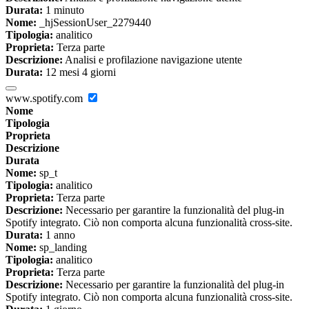
Durata:
1 minuto
Nome:
_hjSessionUser_2279440
Tipologia:
analitico
Proprieta:
Terza parte
Descrizione:
Analisi e profilazione navigazione utente
Durata:
12 mesi 4 giorni
www.spotify.com
Nome
Tipologia
Proprieta
Descrizione
Durata
Nome:
sp_t
Tipologia:
analitico
Proprieta:
Terza parte
Descrizione:
Necessario per garantire la funzionalità del plug-in
Spotify integrato. Ciò non comporta alcuna funzionalità cross-site.
Durata:
1 anno
Nome:
sp_landing
Tipologia:
analitico
Proprieta:
Terza parte
Descrizione:
Necessario per garantire la funzionalità del plug-in
Spotify integrato. Ciò non comporta alcuna funzionalità cross-site.