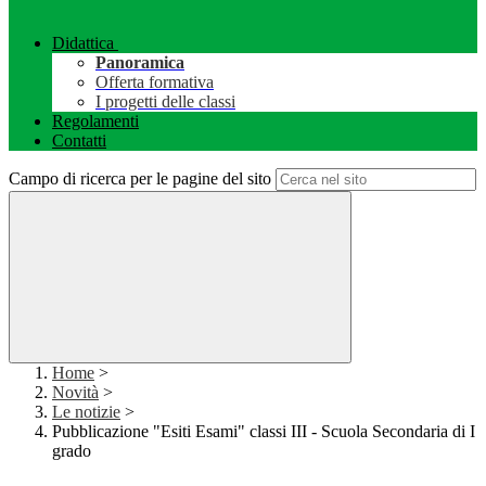
Didattica
Panoramica
Offerta formativa
I progetti delle classi
Regolamenti
Contatti
Campo di ricerca per le pagine del sito
Home
>
Novità
>
Le notizie
>
Pubblicazione "Esiti Esami" classi III - Scuola Secondaria di I
grado