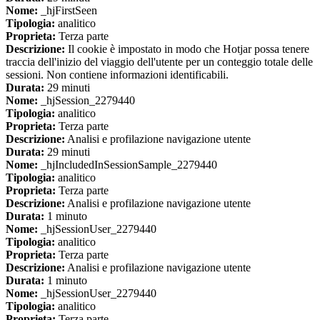
Nome:
_hjFirstSeen
Tipologia:
analitico
Proprieta:
Terza parte
Descrizione:
Il cookie è impostato in modo che Hotjar possa tenere
traccia dell'inizio del viaggio dell'utente per un conteggio totale delle
sessioni. Non contiene informazioni identificabili.
Durata:
29 minuti
Nome:
_hjSession_2279440
Tipologia:
analitico
Proprieta:
Terza parte
Descrizione:
Analisi e profilazione navigazione utente
Durata:
29 minuti
Nome:
_hjIncludedInSessionSample_2279440
Tipologia:
analitico
Proprieta:
Terza parte
Descrizione:
Analisi e profilazione navigazione utente
Durata:
1 minuto
Nome:
_hjSessionUser_2279440
Tipologia:
analitico
Proprieta:
Terza parte
Descrizione:
Analisi e profilazione navigazione utente
Durata:
1 minuto
Nome:
_hjSessionUser_2279440
Tipologia:
analitico
Proprieta:
Terza parte