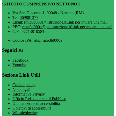
ISTITUTO COMPRENSIVO NETTUNO I
Via San Giacomo 1, 00048 - Nettuno (RM)
Tel:
069881377
Email:
rmic8d000a@istruzione.it
Link per inviare una mail
PEC:
rmic8d000a@pec.istruzione.it
Link per inviare una mail
C.F.: 97713810584
Codice IPA: istsc_rmic8d000a
Seguici su
Facebook
Youtube
Sezione Link Utili
Cookie policy
Note legali
Informativa Privacy
Ufficio Relazioni con il Pubblico
Dichiarazione di accessibilità
Obiettivi di accessibilità
Whistleblowing