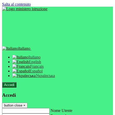
Salta al contenuto
Italiano
Italiano
English
Français
Español
Українська
Accedi
Accedi
button close
×
Nome Utente