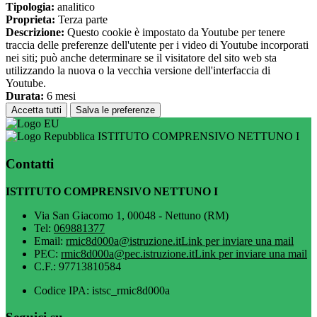
Tipologia:
analitico
Proprieta:
Terza parte
Descrizione:
Questo cookie è impostato da Youtube per tenere
traccia delle preferenze dell'utente per i video di Youtube incorporati
nei siti; può anche determinare se il visitatore del sito web sta
utilizzando la nuova o la vecchia versione dell'interfaccia di
Youtube.
Durata:
6 mesi
Accetta tutti
Salva le preferenze
ISTITUTO COMPRENSIVO NETTUNO I
Contatti
ISTITUTO COMPRENSIVO NETTUNO I
Via San Giacomo 1, 00048 - Nettuno (RM)
Tel:
069881377
Email:
rmic8d000a@istruzione.it
Link per inviare una mail
PEC:
rmic8d000a@pec.istruzione.it
Link per inviare una mail
C.F.: 97713810584
Codice IPA: istsc_rmic8d000a