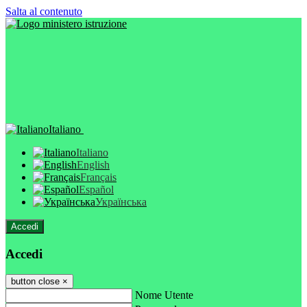
Salta al contenuto
Italiano
Italiano
English
Français
Español
Українська
Accedi
Accedi
button close
×
Nome Utente