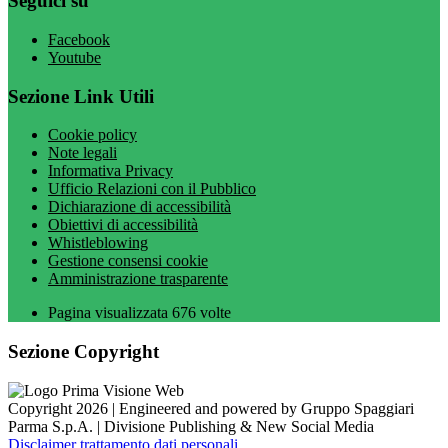
Seguici su
Facebook
Youtube
Sezione Link Utili
Cookie policy
Note legali
Informativa Privacy
Ufficio Relazioni con il Pubblico
Dichiarazione di accessibilità
Obiettivi di accessibilità
Whistleblowing
Gestione consensi cookie
Amministrazione trasparente
Pagina visualizzata
676
volte
Sezione Copyright
Copyright 2026 | Engineered and powered by Gruppo Spaggiari
Parma S.p.A. | Divisione Publishing & New Social Media
Disclaimer trattamento dati personali