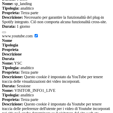
Nome:
sp_landing
Tipologia:
analitico
Proprieta:
Terza parte
Descrizione:
Necessario per garantire la funzionalità del plug-in
Spotify integrato. Ciò non comporta alcuna funzionalità cross-site.
Durata:
1 giorno
www.youtube.com
Nome
Tipologia
Proprieta
Descrizione
Durata
Nome:
YSC
Tipologia:
analitico
Proprieta:
Terza parte
Descrizione:
Questo cookie è impostato da YouTube per tenere
traccia delle visualizzazioni dei video incorporati.
Durata:
Sessione
Nome:
VISITOR_INFO1_LIVE
Tipologia:
analitico
Proprieta:
Terza parte
Descrizione:
Questo cookie è impostato da Youtube per tenere
traccia delle preferenze dell'utente per i video di Youtube incorporati