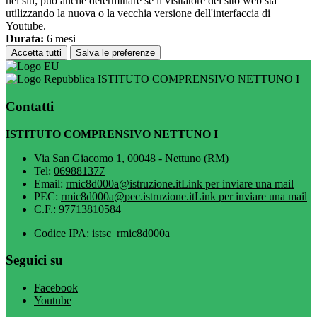
nei siti; può anche determinare se il visitatore del sito web sta
utilizzando la nuova o la vecchia versione dell'interfaccia di
Youtube.
Durata:
6 mesi
Accetta tutti
Salva le preferenze
ISTITUTO COMPRENSIVO NETTUNO I
Contatti
ISTITUTO COMPRENSIVO NETTUNO I
Via San Giacomo 1, 00048 - Nettuno (RM)
Tel:
069881377
Email:
rmic8d000a@istruzione.it
Link per inviare una mail
PEC:
rmic8d000a@pec.istruzione.it
Link per inviare una mail
C.F.: 97713810584
Codice IPA: istsc_rmic8d000a
Seguici su
Facebook
Youtube