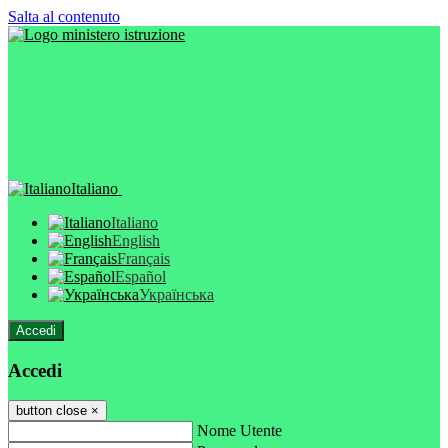
Salta al contenuto
Italiano
Italiano
English
Français
Español
Українська
Accedi
Accedi
button close
×
Nome Utente