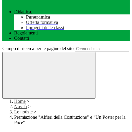
Didattica
Panoramica
Offerta formativa
I progetti delle classi
Regolamenti
Contatti
Campo di ricerca per le pagine del sito
Home
>
Novità
>
Le notizie
>
Premiazione "Alfieri della Costituzione" e "Un Poster per la
Pace"