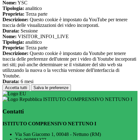
Nome:
YSC
Tipologia:
analitico
Proprieta:
Terza parte
Descrizione:
Questo cookie è impostato da YouTube per tenere
traccia delle visualizzazioni dei video incorporati.
Durata:
Sessione
Nome:
VISITOR_INFO1_LIVE
Tipologia:
analitico
Proprieta:
Terza parte
Descrizione:
Questo cookie è impostato da Youtube per tenere
traccia delle preferenze dell'utente per i video di Youtube incorporati
nei siti; può anche determinare se il visitatore del sito web sta
utilizzando la nuova o la vecchia versione dell'interfaccia di
Youtube.
Durata:
6 mesi
Accetta tutti
Salva le preferenze
ISTITUTO COMPRENSIVO NETTUNO I
Contatti
ISTITUTO COMPRENSIVO NETTUNO I
Via San Giacomo 1, 00048 - Nettuno (RM)
Tel:
069881377