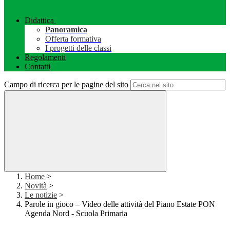
Didattica
Panoramica
Offerta formativa
I progetti delle classi
Regolamenti
Contatti
Campo di ricerca per le pagine del sito
Home
>
Novità
>
Le notizie
>
Parole in gioco – Video delle attività del Piano Estate PON
Agenda Nord - Scuola Primaria