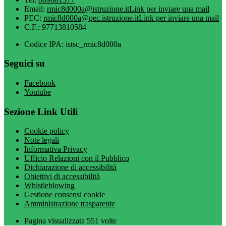
Email:
rmic8d000a@istruzione.it
Link per inviare una mail
PEC:
rmic8d000a@pec.istruzione.it
Link per inviare una mail
C.F.: 97713810584
Codice IPA: istsc_rmic8d000a
Seguici su
Facebook
Youtube
Sezione Link Utili
Cookie policy
Note legali
Informativa Privacy
Ufficio Relazioni con il Pubblico
Dichiarazione di accessibilità
Obiettivi di accessibilità
Whistleblowing
Gestione consensi cookie
Amministrazione trasparente
Pagina visualizzata
551
volte