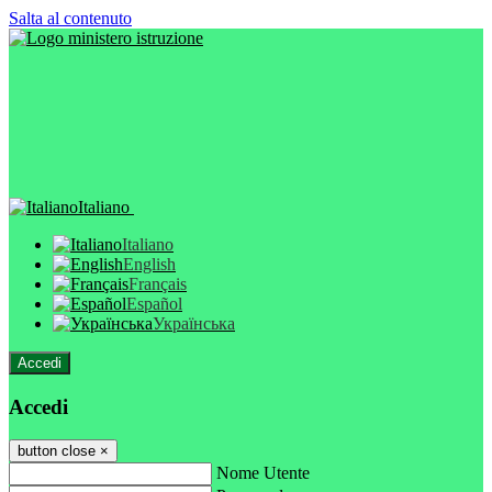
Salta al contenuto
Italiano
Italiano
English
Français
Español
Українська
Accedi
Accedi
button close
×
Nome Utente