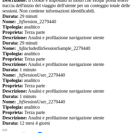
Descrizione:
Il cookie è impostato in modo che Hotjar possa tenere
traccia dell'inizio del viaggio dell'utente per un conteggio totale delle
sessioni. Non contiene informazioni identificabili.
Durata:
29 minuti
Nome:
_hjSession_2279440
Tipologia:
analitico
Proprieta:
Terza parte
Descrizione:
Analisi e profilazione navigazione utente
Durata:
29 minuti
Nome:
_hjIncludedInSessionSample_2279440
Tipologia:
analitico
Proprieta:
Terza parte
Descrizione:
Analisi e profilazione navigazione utente
Durata:
1 minuto
Nome:
_hjSessionUser_2279440
Tipologia:
analitico
Proprieta:
Terza parte
Descrizione:
Analisi e profilazione navigazione utente
Durata:
1 minuto
Nome:
_hjSessionUser_2279440
Tipologia:
analitico
Proprieta:
Terza parte
Descrizione:
Analisi e profilazione navigazione utente
Durata:
12 mesi 4 giorni