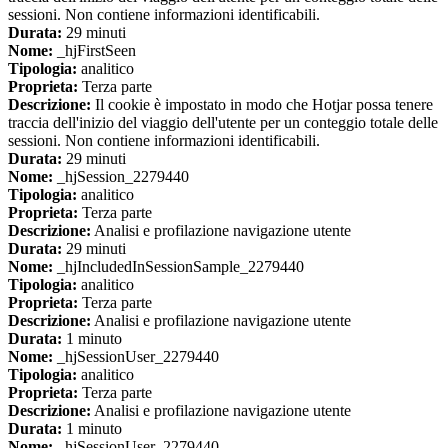
sessioni. Non contiene informazioni identificabili.
Durata:
29 minuti
Nome:
_hjFirstSeen
Tipologia:
analitico
Proprieta:
Terza parte
Descrizione:
Il cookie è impostato in modo che Hotjar possa tenere
traccia dell'inizio del viaggio dell'utente per un conteggio totale delle
sessioni. Non contiene informazioni identificabili.
Durata:
29 minuti
Nome:
_hjSession_2279440
Tipologia:
analitico
Proprieta:
Terza parte
Descrizione:
Analisi e profilazione navigazione utente
Durata:
29 minuti
Nome:
_hjIncludedInSessionSample_2279440
Tipologia:
analitico
Proprieta:
Terza parte
Descrizione:
Analisi e profilazione navigazione utente
Durata:
1 minuto
Nome:
_hjSessionUser_2279440
Tipologia:
analitico
Proprieta:
Terza parte
Descrizione:
Analisi e profilazione navigazione utente
Durata:
1 minuto
Nome:
_hjSessionUser_2279440