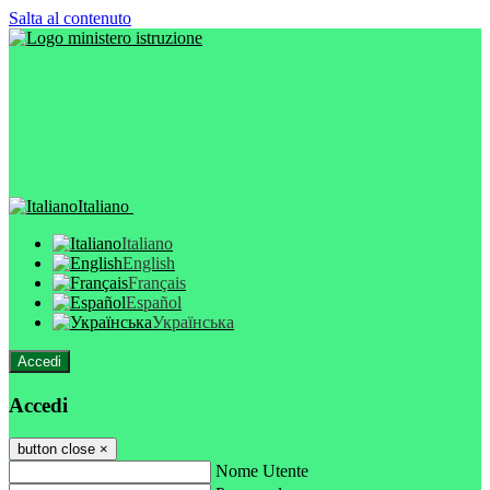
Salta al contenuto
Italiano
Italiano
English
Français
Español
Українська
Accedi
Accedi
button close
×
Nome Utente