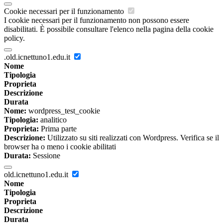
Cookie necessari per il funzionamento
I cookie necessari per il funzionamento non possono essere
disabilitati. È possibile consultare l'elenco nella pagina della cookie
policy.
.old.icnettuno1.edu.it
Nome
Tipologia
Proprieta
Descrizione
Durata
Nome:
wordpress_test_cookie
Tipologia:
analitico
Proprieta:
Prima parte
Descrizione:
Utilizzato su siti realizzati con Wordpress. Verifica se il
browser ha o meno i cookie abilitati
Durata:
Sessione
old.icnettuno1.edu.it
Nome
Tipologia
Proprieta
Descrizione
Durata