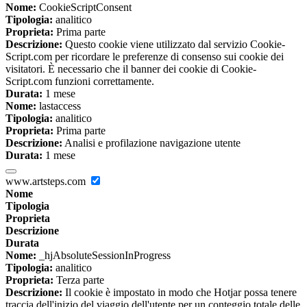
Nome:
CookieScriptConsent
Tipologia:
analitico
Proprieta:
Prima parte
Descrizione:
Questo cookie viene utilizzato dal servizio Cookie-
Script.com per ricordare le preferenze di consenso sui cookie dei
visitatori. È necessario che il banner dei cookie di Cookie-
Script.com funzioni correttamente.
Durata:
1 mese
Nome:
lastaccess
Tipologia:
analitico
Proprieta:
Prima parte
Descrizione:
Analisi e profilazione navigazione utente
Durata:
1 mese
www.artsteps.com
Nome
Tipologia
Proprieta
Descrizione
Durata
Nome:
_hjAbsoluteSessionInProgress
Tipologia:
analitico
Proprieta:
Terza parte
Descrizione:
Il cookie è impostato in modo che Hotjar possa tenere
traccia dell'inizio del viaggio dell'utente per un conteggio totale delle