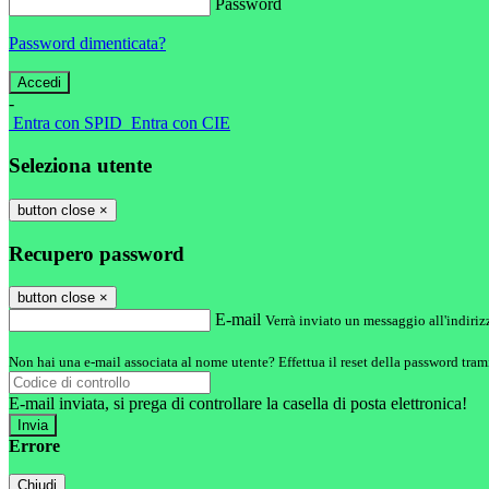
Password
Password dimenticata?
-
Entra con SPID
Entra con CIE
Seleziona utente
button close
×
Recupero password
button close
×
E-mail
Verrà inviato un messaggio all'indirizz
Non hai una e-mail associata al nome utente? Effettua il reset della password tram
E-mail inviata, si prega di controllare la casella di posta elettronica!
Errore
Chiudi