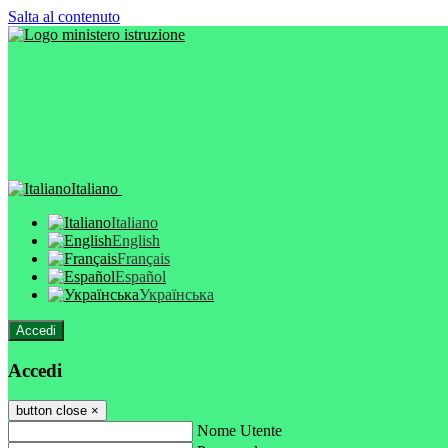
Salta al contenuto
Italiano
Italiano
English
Français
Español
Українська
Accedi
Accedi
button close
×
Nome Utente