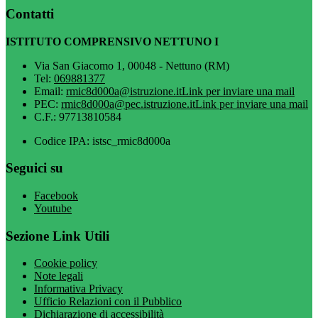
Contatti
ISTITUTO COMPRENSIVO NETTUNO I
Via San Giacomo 1, 00048 - Nettuno (RM)
Tel:
069881377
Email:
rmic8d000a@istruzione.it
Link per inviare una mail
PEC:
rmic8d000a@pec.istruzione.it
Link per inviare una mail
C.F.: 97713810584
Codice IPA: istsc_rmic8d000a
Seguici su
Facebook
Youtube
Sezione Link Utili
Cookie policy
Note legali
Informativa Privacy
Ufficio Relazioni con il Pubblico
Dichiarazione di accessibilità