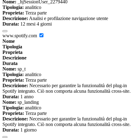
Nome:
_hjSessionUser_2279440
Tipologia:
analitico
Proprieta:
Terza parte
Descrizione:
Analisi e profilazione navigazione utente
Durata:
12 mesi 4 giorni
www.spotify.com
Nome
Tipologia
Proprieta
Descrizione
Durata
Nome:
sp_t
Tipologia:
analitico
Proprieta:
Terza parte
Descrizione:
Necessario per garantire la funzionalità del plug-in
Spotify integrato. Ciò non comporta alcuna funzionalità cross-site.
Durata:
1 anno
Nome:
sp_landing
Tipologia:
analitico
Proprieta:
Terza parte
Descrizione:
Necessario per garantire la funzionalità del plug-in
Spotify integrato. Ciò non comporta alcuna funzionalità cross-site.
Durata:
1 giorno