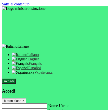
Salta al contenuto
Italiano
Italiano
English
Français
Español
Українська
Accedi
Accedi
button close
×
Nome Utente