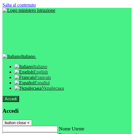
Salta al contenuto
Italiano
Italiano
English
Français
Español
Українська
Accedi
Accedi
button close
×
Nome Utente