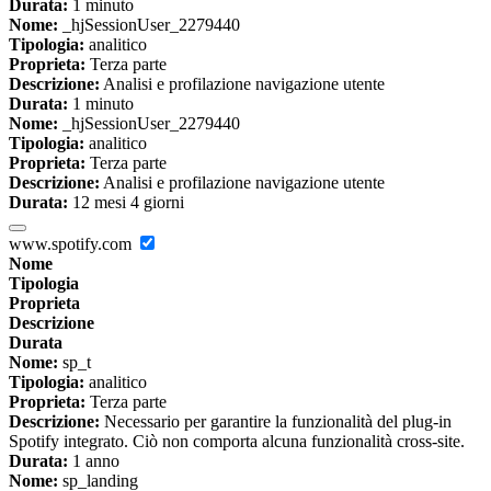
Durata:
1 minuto
Nome:
_hjSessionUser_2279440
Tipologia:
analitico
Proprieta:
Terza parte
Descrizione:
Analisi e profilazione navigazione utente
Durata:
1 minuto
Nome:
_hjSessionUser_2279440
Tipologia:
analitico
Proprieta:
Terza parte
Descrizione:
Analisi e profilazione navigazione utente
Durata:
12 mesi 4 giorni
www.spotify.com
Nome
Tipologia
Proprieta
Descrizione
Durata
Nome:
sp_t
Tipologia:
analitico
Proprieta:
Terza parte
Descrizione:
Necessario per garantire la funzionalità del plug-in
Spotify integrato. Ciò non comporta alcuna funzionalità cross-site.
Durata:
1 anno
Nome:
sp_landing