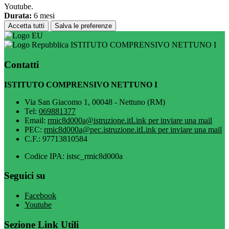
Youtube.
Durata:
6 mesi
Accetta tutti
Salva le preferenze
ISTITUTO COMPRENSIVO NETTUNO I
Contatti
ISTITUTO COMPRENSIVO NETTUNO I
Via San Giacomo 1, 00048 - Nettuno (RM)
Tel:
069881377
Email:
rmic8d000a@istruzione.it
Link per inviare una mail
PEC:
rmic8d000a@pec.istruzione.it
Link per inviare una mail
C.F.: 97713810584
Codice IPA: istsc_rmic8d000a
Seguici su
Facebook
Youtube
Sezione Link Utili