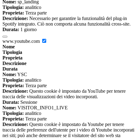
Nome:
sp_landing
Tipologia:
analitico
Proprieta:
Terza parte
Descrizione:
Necessario per garantire la funzionalità del plug-in
Spotify integrato. Ciò non comporta alcuna funzionalità cross-site.
Durata:
1 giorno
www.youtube.com
Nome
Tipologia
Proprieta
Descrizione
Durata
Nome:
YSC
Tipologia:
analitico
Proprieta:
Terza parte
Descrizione:
Questo cookie è impostato da YouTube per tenere
traccia delle visualizzazioni dei video incorporati.
Durata:
Sessione
Nome:
VISITOR_INFO1_LIVE
Tipologia:
analitico
Proprieta:
Terza parte
Descrizione:
Questo cookie è impostato da Youtube per tenere
traccia delle preferenze dell'utente per i video di Youtube incorporati
nei siti; può anche determinare se il visitatore del sito web sta