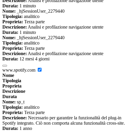
Descrizione:
Analisi e profilazione navigazione utente
Durata:
1 minuto
Nome:
_hjSessionUser_2279440
Tipologia:
analitico
Proprieta:
Terza parte
Descrizione:
Analisi e profilazione navigazione utente
Durata:
1 minuto
Nome:
_hjSessionUser_2279440
Tipologia:
analitico
Proprieta:
Terza parte
Descrizione:
Analisi e profilazione navigazione utente
Durata:
12 mesi 4 giorni
www.spotify.com
Nome
Tipologia
Proprieta
Descrizione
Durata
Nome:
sp_t
Tipologia:
analitico
Proprieta:
Terza parte
Descrizione:
Necessario per garantire la funzionalità del plug-in
Spotify integrato. Ciò non comporta alcuna funzionalità cross-site.
Durata:
1 anno