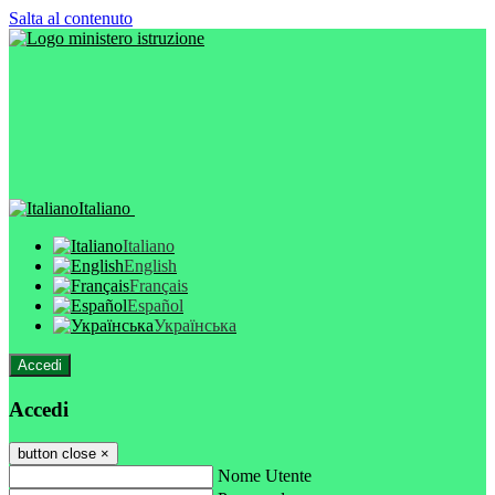
Salta al contenuto
Italiano
Italiano
English
Français
Español
Українська
Accedi
Accedi
button close
×
Nome Utente