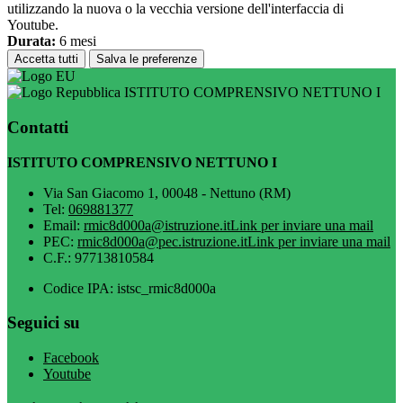
utilizzando la nuova o la vecchia versione dell'interfaccia di
Youtube.
Durata:
6 mesi
Accetta tutti
Salva le preferenze
ISTITUTO COMPRENSIVO NETTUNO I
Contatti
ISTITUTO COMPRENSIVO NETTUNO I
Via San Giacomo 1, 00048 - Nettuno (RM)
Tel:
069881377
Email:
rmic8d000a@istruzione.it
Link per inviare una mail
PEC:
rmic8d000a@pec.istruzione.it
Link per inviare una mail
C.F.: 97713810584
Codice IPA: istsc_rmic8d000a
Seguici su
Facebook
Youtube