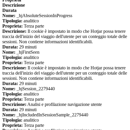
Descrizione
Durata
Nome:
_hjAbsoluteSessionInProgress
Tipologia:
analitico
Proprieta:
Terza parte
Descrizione:
Il cookie è impostato in modo che Hotjar possa tenere
traccia dell'inizio del viaggio dell'utente per un conteggio totale delle
sessioni. Non contiene informazioni identificabili.
Durata:
29 minuti
Nome:
_hjFirstSeen
Tipologia:
analitico
Proprieta:
Terza parte
Descrizione:
Il cookie è impostato in modo che Hotjar possa tenere
traccia dell'inizio del viaggio dell'utente per un conteggio totale delle
sessioni. Non contiene informazioni identificabili.
Durata:
29 minuti
Nome:
_hjSession_2279440
Tipologia:
analitico
Proprieta:
Terza parte
Descrizione:
Analisi e profilazione navigazione utente
Durata:
29 minuti
Nome:
_hjIncludedInSessionSample_2279440
Tipologia:
analitico
Proprieta:
Terza parte