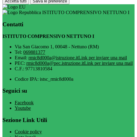
Accetta tutti
Salva le preferenze
ISTITUTO COMPRENSIVO NETTUNO I
Contatti
ISTITUTO COMPRENSIVO NETTUNO I
Via San Giacomo 1, 00048 - Nettuno (RM)
Tel:
069881377
Email:
rmic8d000a@istruzione.it
Link per inviare una mail
PEC:
rmic8d000a@pec.istruzione.it
Link per inviare una mail
C.F.: 97713810584
Codice IPA: istsc_rmic8d000a
Seguici su
Facebook
Youtube
Sezione Link Utili
Cookie policy