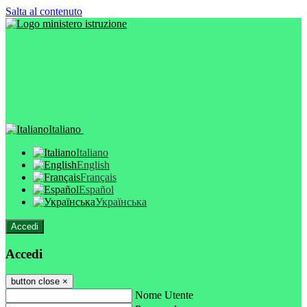
Salta al contenuto
Italiano
Italiano
English
Français
Español
Українська
Accedi
Accedi
button close
×
Nome Utente