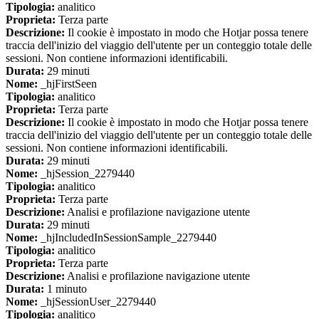
Tipologia:
analitico
Proprieta:
Terza parte
Descrizione:
Il cookie è impostato in modo che Hotjar possa tenere
traccia dell'inizio del viaggio dell'utente per un conteggio totale delle
sessioni. Non contiene informazioni identificabili.
Durata:
29 minuti
Nome:
_hjFirstSeen
Tipologia:
analitico
Proprieta:
Terza parte
Descrizione:
Il cookie è impostato in modo che Hotjar possa tenere
traccia dell'inizio del viaggio dell'utente per un conteggio totale delle
sessioni. Non contiene informazioni identificabili.
Durata:
29 minuti
Nome:
_hjSession_2279440
Tipologia:
analitico
Proprieta:
Terza parte
Descrizione:
Analisi e profilazione navigazione utente
Durata:
29 minuti
Nome:
_hjIncludedInSessionSample_2279440
Tipologia:
analitico
Proprieta:
Terza parte
Descrizione:
Analisi e profilazione navigazione utente
Durata:
1 minuto
Nome:
_hjSessionUser_2279440
Tipologia:
analitico