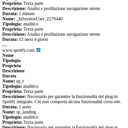
Proprieta:
Terza parte
Descrizione:
Analisi e profilazione navigazione utente
Durata:
1 minuto
Nome:
_hjSessionUser_2279440
Tipologia:
analitico
Proprieta:
Terza parte
Descrizione:
Analisi e profilazione navigazione utente
Durata:
12 mesi 4 giorni
www.spotify.com
Nome
Tipologia
Proprieta
Descrizione
Durata
Nome:
sp_t
Tipologia:
analitico
Proprieta:
Terza parte
Descrizione:
Necessario per garantire la funzionalità del plug-in
Spotify integrato. Ciò non comporta alcuna funzionalità cross-site.
Durata:
1 anno
Nome:
sp_landing
Tipologia:
analitico
Proprieta:
Terza parte
Descrizione:
Necessario per garantire la funzionalità del plug-in