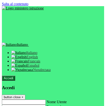
Salta al contenuto
Italiano
Italiano
English
Français
Español
Українська
Accedi
Accedi
button close
×
Nome Utente