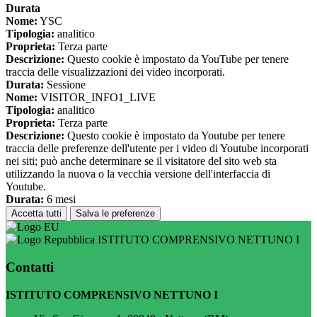
Durata
Nome:
YSC
Tipologia:
analitico
Proprieta:
Terza parte
Descrizione:
Questo cookie è impostato da YouTube per tenere
traccia delle visualizzazioni dei video incorporati.
Durata:
Sessione
Nome:
VISITOR_INFO1_LIVE
Tipologia:
analitico
Proprieta:
Terza parte
Descrizione:
Questo cookie è impostato da Youtube per tenere
traccia delle preferenze dell'utente per i video di Youtube incorporati
nei siti; può anche determinare se il visitatore del sito web sta
utilizzando la nuova o la vecchia versione dell'interfaccia di
Youtube.
Durata:
6 mesi
Accetta tutti
Salva le preferenze
ISTITUTO COMPRENSIVO NETTUNO I
Contatti
ISTITUTO COMPRENSIVO NETTUNO I