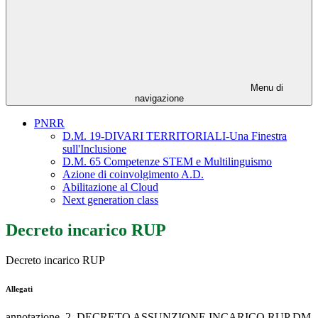
Menu di
navigazione
PNRR
D.M. 19-DIVARI TERRITORIALI-Una Finestra
sull'Inclusione
D.M. 65 Competenze STEM e Multilinguismo
Azione di coinvolgimento A.D.
Abilitazione al Cloud
Next generation class
Decreto incarico RUP
Decreto incarico RUP
Allegati
annotazione_2_DECRETO ASSUNZIONE INCARICO RUP DM