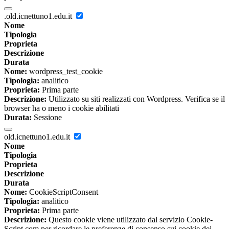
.old.icnettuno1.edu.it
Nome
Tipologia
Proprieta
Descrizione
Durata
Nome:
wordpress_test_cookie
Tipologia:
analitico
Proprieta:
Prima parte
Descrizione:
Utilizzato su siti realizzati con Wordpress. Verifica se il
browser ha o meno i cookie abilitati
Durata:
Sessione
old.icnettuno1.edu.it
Nome
Tipologia
Proprieta
Descrizione
Durata
Nome:
CookieScriptConsent
Tipologia:
analitico
Proprieta:
Prima parte
Descrizione:
Questo cookie viene utilizzato dal servizio Cookie-
Script.com per ricordare le preferenze di consenso sui cookie dei