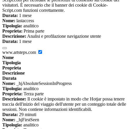
visitatori. È necessario che il banner dei cookie di Cookie-
Script.com funzioni correttamente.
Durata:
1 mese
Nome:
lastaccess
Tipologia:
analitico
Proprieta:
Prima parte
Descrizione:
Analisi e profilazione navigazione utente
Durata:
1 mese
www.artsteps.com
Nome
Tipologia
Proprieta
Descrizione
Durata
Nome:
_hjAbsoluteSessionInProgress
Tipologia:
analitico
Proprieta:
Terza parte
Descrizione:
Il cookie è impostato in modo che Hotjar possa tenere
traccia dell'inizio del viaggio dell'utente per un conteggio totale delle
sessioni. Non contiene informazioni identificabili.
Durata:
29 minuti
Nome:
_hjFirstSeen
Tipologia:
analitico