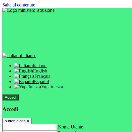
Salta al contenuto
Italiano
Italiano
English
Français
Español
Українська
Accedi
Accedi
button close
×
Nome Utente