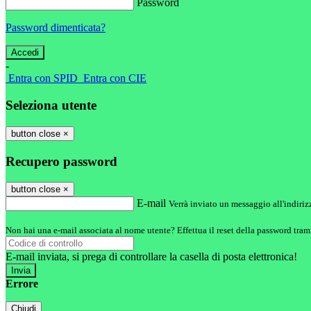
Password
Password dimenticata?
-
Entra con SPID
Entra con CIE
Seleziona utente
button close
×
Recupero password
button close
×
E-mail
Verrà inviato un messaggio all'indirizz
Non hai una e-mail associata al nome utente? Effettua il reset della password tram
E-mail inviata, si prega di controllare la casella di posta elettronica!
Errore
Chiudi