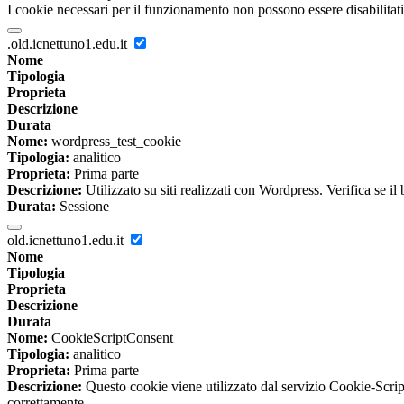
I cookie necessari per il funzionamento non possono essere disabilitati.
.old.icnettuno1.edu.it
Nome
Tipologia
Proprieta
Descrizione
Durata
Nome:
wordpress_test_cookie
Tipologia:
analitico
Proprieta:
Prima parte
Descrizione:
Utilizzato su siti realizzati con Wordpress. Verifica se il
Durata:
Sessione
old.icnettuno1.edu.it
Nome
Tipologia
Proprieta
Descrizione
Durata
Nome:
CookieScriptConsent
Tipologia:
analitico
Proprieta:
Prima parte
Descrizione:
Questo cookie viene utilizzato dal servizio Cookie-Script
correttamente.