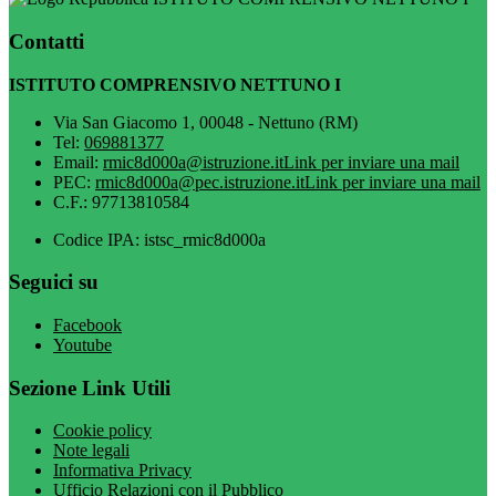
Contatti
ISTITUTO COMPRENSIVO NETTUNO I
Via San Giacomo 1, 00048 - Nettuno (RM)
Tel:
069881377
Email:
rmic8d000a@istruzione.it
Link per inviare una mail
PEC:
rmic8d000a@pec.istruzione.it
Link per inviare una mail
C.F.: 97713810584
Codice IPA: istsc_rmic8d000a
Seguici su
Facebook
Youtube
Sezione Link Utili
Cookie policy
Note legali
Informativa Privacy
Ufficio Relazioni con il Pubblico