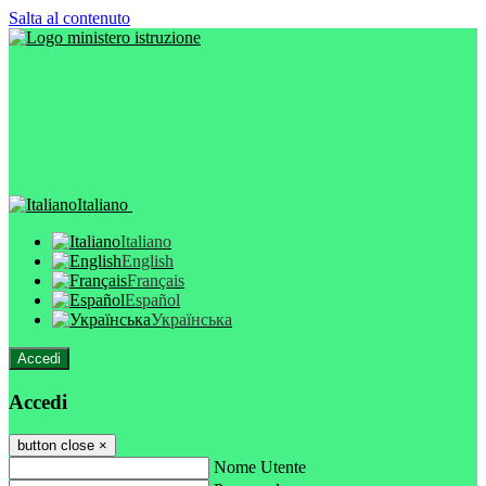
Salta al contenuto
Italiano
Italiano
English
Français
Español
Українська
Accedi
Accedi
button close
×
Nome Utente